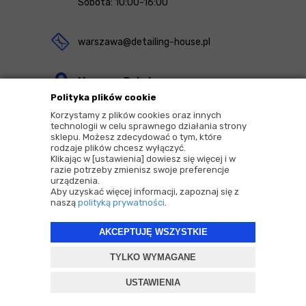
Sobota: 10:00-16:00
warszawa@detailing-house.pl
Magazyn Rekcin
Polityka plików cookie
Nomos Sp. z o.o. sp.k.
Korzystamy z plików cookies oraz innych
ul. Agrestowa 1
technologii w celu sprawnego działania strony
sklepu. Możesz zdecydować o tym, które
83-010 Rekcin
rodzaje plików chcesz wyłączyć.
Klikając w [ustawienia] dowiesz się więcej i w
razie potrzeby zmienisz swoje preferencje
urządzenia.
Aby uzyskać więcej informacji, zapoznaj się z
naszą
polityką prywatności
.
2026 © Copyrights by |
Detailing House
AKCEPTUJĘ WSZYSTKIE
Projekt i oprogramowanie sklepu:
ebexo
TYLKO WYMAGANE
USTAWIENIA