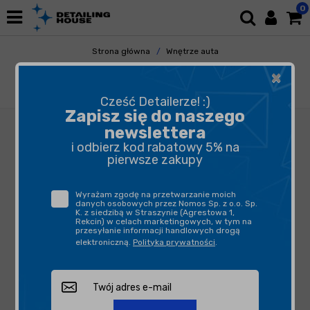
0
Strona główna
Wnętrze auta
Odświeżacze Powietrza
Perfumy i Spraye
×
ADBL Spirits Posh 30ml - perfumy do
samochodu
Cześć Detailerze! :)
Zapisz się do naszego
newslettera
i odbierz kod rabatowy 5% na
pierwsze zakupy
Wyrażam zgodę na przetwarzanie moich
danych osobowych przez Nomos Sp. z o.o. Sp.
K. z siedzibą w Straszynie (Agrestowa 1,
Rekcin) w celach marketingowych, w tym na
przesyłanie informacji handlowych drogą
elektroniczną.
Polityka prywatności
.