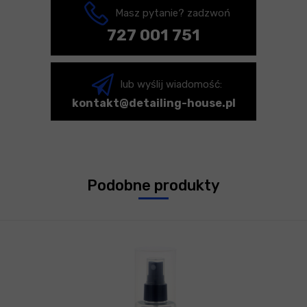
Masz pytanie? zadzwoń
727 001 751
lub wyślij wiadomość:
kontakt@detailing-house.pl
Podobne produkty