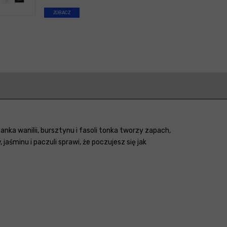
ZOBACZ
nka wanilii, bursztynu i fasoli tonka tworzy zapach,
śminu i paczuli sprawi, że poczujesz się jak