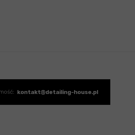
kontakt@detailing-house.pl
omość: