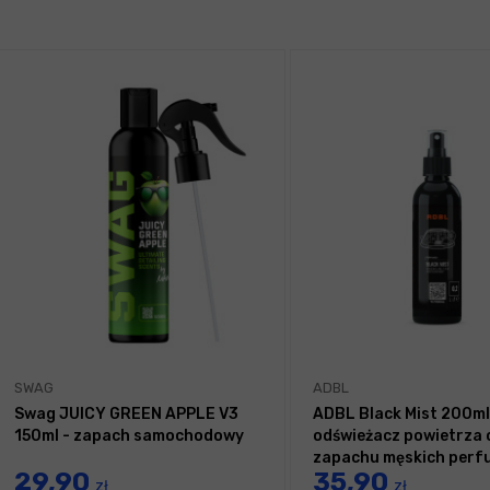
SWAG
ADBL
Swag JUICY GREEN APPLE V3
ADBL Black Mist 200ml
150ml - zapach samochodowy
odświeżacz powietrza 
zapachu męskich perf
29,90
35,90
zł
zł