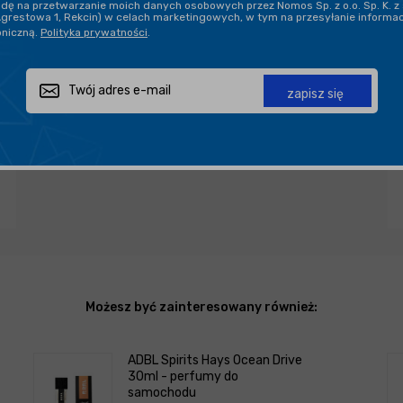
ę na przetwarzanie moich danych osobowych przez Nomos Sp. z o.o. Sp. K. z 
Agrestowa 1, Rekcin) w celach marketingowych, w tym na przesyłanie informa
oniczną.
Polityka prywatności
.
PROFESJONALNE DORADZTWO
zapisz się
Zapytaj o produkt
Poleć znajomemu
Udostępnij
Możesz być zainteresowany również:
ADBL Spirits Hays Ocean Drive
30ml - perfumy do
samochodu