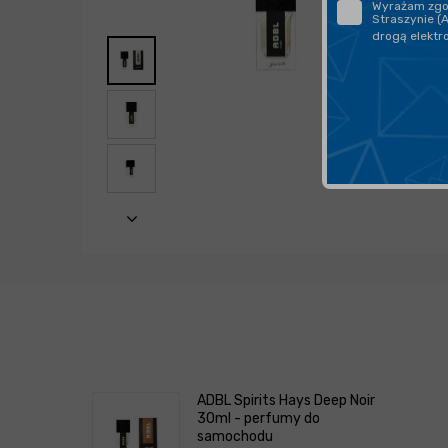
Wyrażam zgod
Straszynie (
drogą elektr
ADBL Spirits Hays Deep Noir
30ml - perfumy do
samochodu