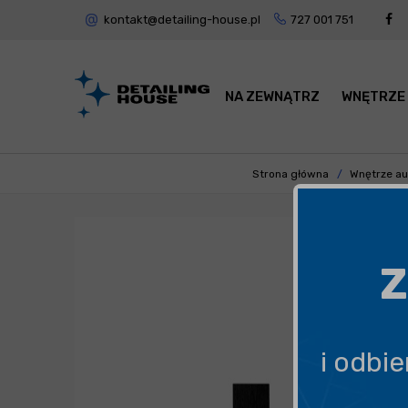
kontakt@detailing-house.pl
727 001 751
NA ZEWNĄTRZ
WNĘTRZE
Strona główna
Wnętrze au
Z
i odbi