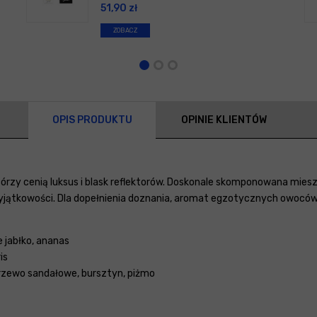
51,90
zł
ZOBACZ
OPIS PRODUKTU
OPINIE KLIENTÓW
órzy cenią luksus i blask reflektorów. Doskonale skomponowana miesza
jątkowości. Dla dopełnienia doznania, aromat egzotycznych owoców, ja
 jabłko, ananas
is
drzewo sandałowe, bursztyn, piżmo