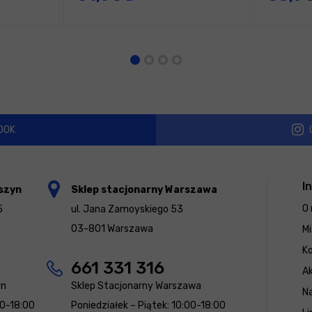
OOK
I
szyn
Sklep stacjonarny Warszawa
O 
5
ul. Jana Zamoyskiego 53
03-801 Warszawa
Mi
K
661 331 316
Ak
yn
Sklep Stacjonarny Warszawa
N
00-18:00
Poniedziałek – Piątek: 10:00-18:00