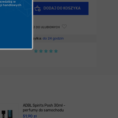
siedzibą w
cji handlowych
+
DODAJ DO KOSZYKA
-
DODAJ DO ULUBIONYCH
Wysyłka:
do 24 godzin
ADBL Spirits Posh 30ml -
perfumy do samochodu
51,90
zł