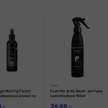
Foen
ic Mist Fig Forest
Foen Her & His Small - perfumy
odświeżacz powietrza
samochodowe 185ml
0
39,89
zł
zł