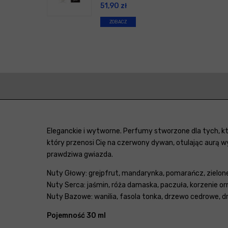
51,90
zł
ZOBACZ
Eleganckie i wytworne. Perfumy stworzone dla tych, kt
który przenosi Cię na czerwony dywan, otulając aurą wy
prawdziwa gwiazda.
Nuty Głowy: grejpfrut, mandarynka, pomarańcz, zielone
Nuty Serca: jaśmin, róża damaska, paczuła, korzenie orr
Nuty Bazowe: wanilia, fasola tonka, drzewo cedrowe, 
Pojemność 30 ml