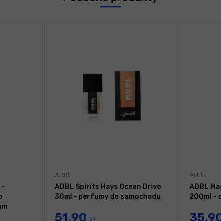
ADBL
ADBL
 -
ADBL Spirits Hays Ocean Drive
ADBL Mag
o
30ml - perfumy do samochodu
200ml - 
um
51,90
35,9
zł