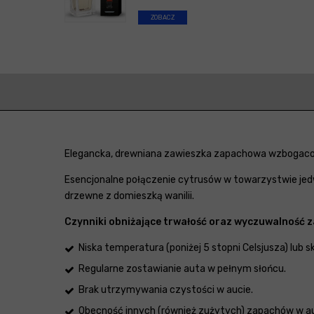
ZOBACZ
Elegancka, drewniana zawieszka zapachowa wzbogacon
Esencjonalne połączenie cytrusów w towarzystwie jedwa
drzewne z domieszką wanilii.
Czynniki obniżające trwałość oraz wyczuwalność 
Niska temperatura (poniżej 5 stopni Celsjusza) lub 
Regularne zostawianie auta w pełnym słońcu.
Brak utrzymywania czystości w aucie.
Obecność innych (również zużytych) zapachów w au