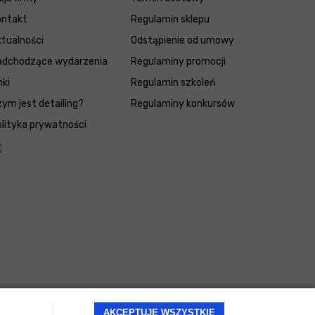
ontakt
Regulamin sklepu
tualności
Odstąpienie od umowy
adchodzące wydarzenia
Regulaminy promocji
nki
Regulamin szkoleń
ym jest detailing?
Regulaminy konkursów
lityka prywatności
AKCEPTUJĘ WSZYSTKIE