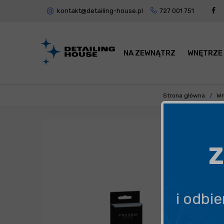
kontakt@detailing-house.pl
727 001 751
NA ZEWNĄTRZ
WNĘTRZE
Strona główna
Wn
Z
i odbi