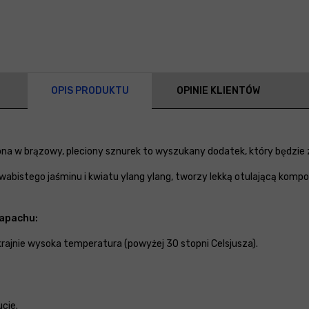
OPIS PRODUKTU
OPINIE KLIENTÓW
a w brązowy, pleciony sznurek to wyszukany dodatek, który będzie
bistego jaśminu i kwiatu ylang ylang, tworzy lekką otulającą kompoz
zapachu:
skrajnie wysoka temperatura (powyżej 30 stopni Celsjusza).
cie.