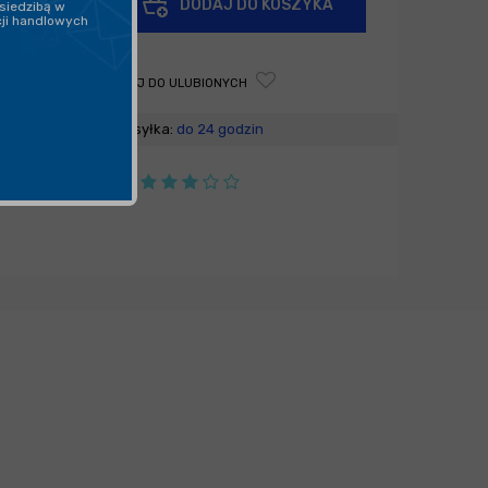
DODAJ DO KOSZYKA
siedzibą w
-
cji handlowych
DODAJ DO ULUBIONYCH
Wysyłka:
do 24 godzin