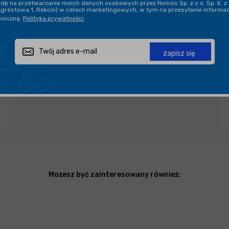
ę na przetwarzanie moich danych osobowych przez Nomos Sp. z o.o. Sp. K. z 
Agrestowa 1, Rekcin) w celach marketingowych, w tym na przesyłanie informa
oniczną.
Polityka prywatności
.
Zapytaj o produkt
Poleć znajomemu
Udostępnij
zapisz się
Możesz być zainteresowany również: