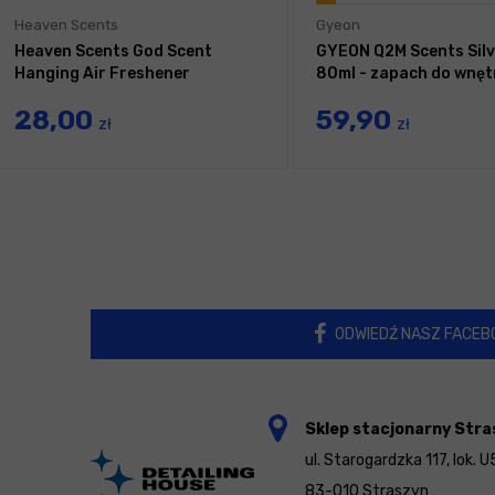
Heaven Scents
Gyeon
Heaven Scents God Scent
GYEON Q2M Scents Silv
Hanging Air Freshener
80ml - zapach do wnęt
28,00
59,90
zł
zł
ODWIEDŹ NASZ FACEB
Sklep stacjonarny Stra
ul. Starogardzka 117, lok. U
83-010 Straszyn