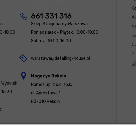
K
661 331 316
Ak
yn
Sklep Stacjonarny Warszawa
N
00-18:00
Poniedziałek – Piątek: 10:00-18:00
Li
Sobota: 10:00-16:00
Cz
Po
warszawa@detailing-house.pl
Magazyn Rekcin
a Wysyłek
Nomos Sp. z o.o. sp.k.
-15.30
ul. Agrestowa 1
83-010 Rekcin
pl