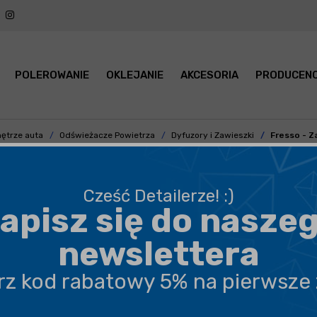
POLEROWANIE
OKLEJANIE
AKCESORIA
PRODUCENC
ętrze auta
Odświeżacze Powietrza
Dyfuzory i Zawieszki
Fresso - Z
Cześć Detailerze! :)
apisz się do nasze
BEZPIECZNA WYSYŁKA
newslettera
DARMOWA DOSTAWA OD 199,90 ZŁ
erz kod rabatowy 5% na pierwsze
PROFESJONALNE DORADZTWO