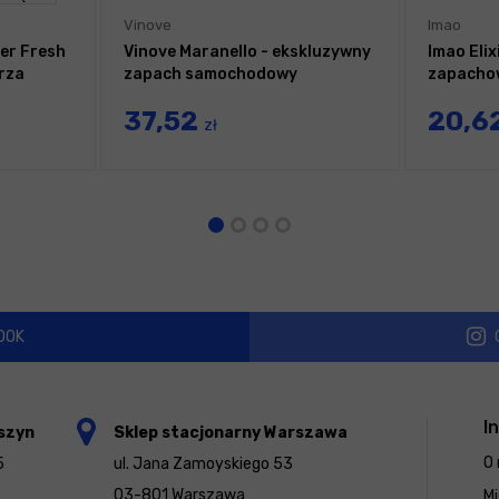
Vinove
Imao
er Fresh
Vinove Maranello - ekskluzywny
Imao Elix
rza
zapach samochodowy
zapacho
37,52
20,6
zł
OOK
I
szyn
Sklep stacjonarny Warszawa
O 
5
ul. Jana Zamoyskiego 53
03-801 Warszawa
Mi