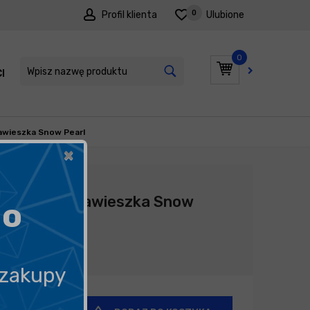
0
Profil klienta
Ulubione
0
I
PROMOCJE
awieszka Snow Pearl
×
Producent:
Fresso
Fresso - Zawieszka Snow
go
Pearl
22,99
zł
 zakupy
+