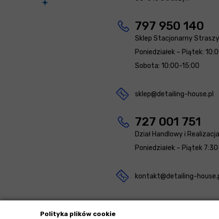
797 950 140
Sklep Stacjonarny Strasz
Poniedziałek – Piątek: 10:
Sobota: 10:00-15:00
sklep@detailing-house.pl
727 001 751
Dział Handlowy i Realizacj
Poniedziałek – Piątek 7:30
kontakt@detailing-house.
Polityka plików cookie