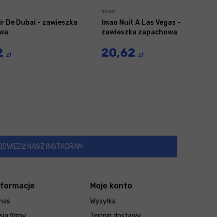
Imao
ir De Dubai - zawieszka
Imao Nuit A Las Vegas -
wa
zawieszka zapachowa
2
20,62
zł
zł
ODWIEDŹ NASZ INSTAGRAM
nformacje
Moje konto
nas
Wysyłka
sja firmy
Termin dostawy