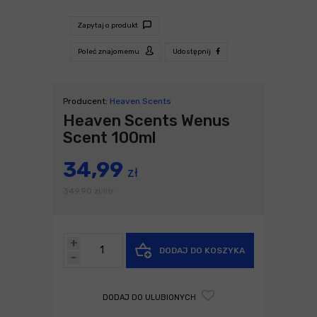
Zapytaj o produkt
Poleć znajomemu
Udostępnij
Producent:
Heaven Scents
Heaven Scents Wenus
Scent 100ml
34,99
zł
349,90
zł
litr
/
+
DODAJ DO KOSZYKA
-
DODAJ DO ULUBIONYCH