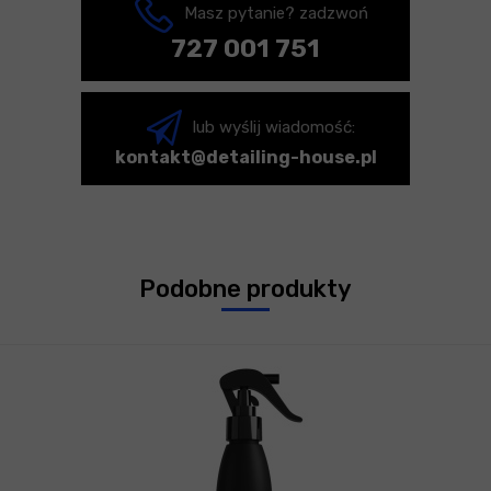
Masz pytanie? zadzwoń
727 001 751
lub wyślij wiadomość:
kontakt@detailing-house.pl
Podobne produkty