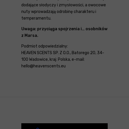
dodające słodyczy i zmysłowości, a owocowe
nuty wprowadzają odrobinę charakteru i
temperamentu.
Uwaga: przyciąga spojrzenia i… osobników
z Marsa.
Podmiot odpowiedzialny:
HEAVEN SCENTS SP. Z O.O., Batorego 20, 34-
100 Wadowice, kraj: Polska, e-mail:
hello@heavenscents.eu