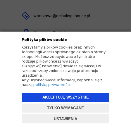
warszawa@detailing-house.pl
Magazyn Rekcin
Polityka plików cookie
Nomos Sp. z o.o. sp.k.
Korzystamy z plików cookies oraz innych
ul. Agrestowa 1
technologii w celu sprawnego działania strony
sklepu. Możesz zdecydować o tym, które
83-010 Rekcin
rodzaje plików chcesz wyłączyć.
Klikając w [ustawienia] dowiesz się więcej i w
razie potrzeby zmienisz swoje preferencje
urządzenia.
Aby uzyskać więcej informacji, zapoznaj się z
naszą
polityką prywatności
.
2026 © Copyrights by |
Detailing House
AKCEPTUJĘ WSZYSTKIE
Projekt i oprogramowanie sklepu:
ebexo
TYLKO WYMAGANE
USTAWIENIA