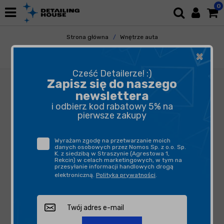
0
Strona główna
Wnętrze auta
Odświeżacze Powietrza
Perfumy i Spraye
×
Heaven Scents Wenus Scent 100ml
Cześć Detailerze! :)
Zapisz się do naszego
newslettera
i odbierz kod rabatowy 5% na
pierwsze zakupy
Wyrażam zgodę na przetwarzanie moich
danych osobowych przez Nomos Sp. z o.o. Sp.
K. z siedzibą w Straszynie (Agrestowa 1,
Rekcin) w celach marketingowych, w tym na
przesyłanie informacji handlowych drogą
elektroniczną.
Polityka prywatności
.