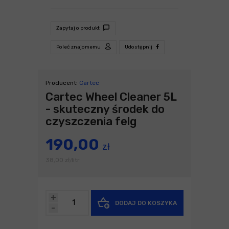
Zapytaj o produkt
Poleć znajomemu
Udostępnij
Producent:
Cartec
Cartec Wheel Cleaner 5L
- skuteczny środek do
czyszczenia felg
190,00
zł
38,00
zł
litr
/
+
DODAJ DO KOSZYKA
-