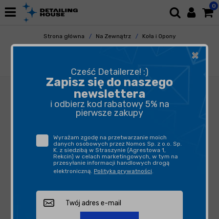
0
Strona główna
Na Zewnątrz
Koła i Opony
Czyszczenie Felg
×
Cartec Wheel Cleaner 5L - skuteczny środek
do czyszczenia felg
Cześć Detailerze! :)
Zapisz się do naszego
newslettera
i odbierz kod rabatowy 5% na
pierwsze zakupy
Wyrażam zgodę na przetwarzanie moich
danych osobowych przez Nomos Sp. z o.o. Sp.
K. z siedzibą w Straszynie (Agrestowa 1,
Rekcin) w celach marketingowych, w tym na
przesyłanie informacji handlowych drogą
elektroniczną.
Polityka prywatności
.