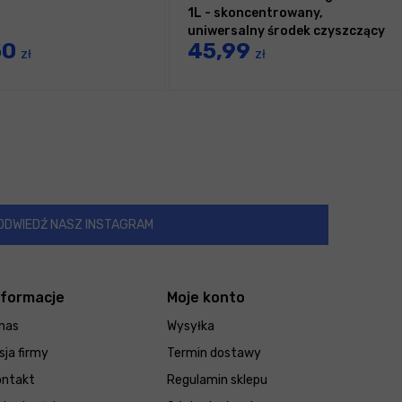
1L - skoncentrowany,
uniwersalny środek czyszczący
50
45,99
zł
zł
ODWIEDŹ NASZ INSTAGRAM
nformacje
Moje konto
nas
Wysyłka
sja firmy
Termin dostawy
ontakt
Regulamin sklepu