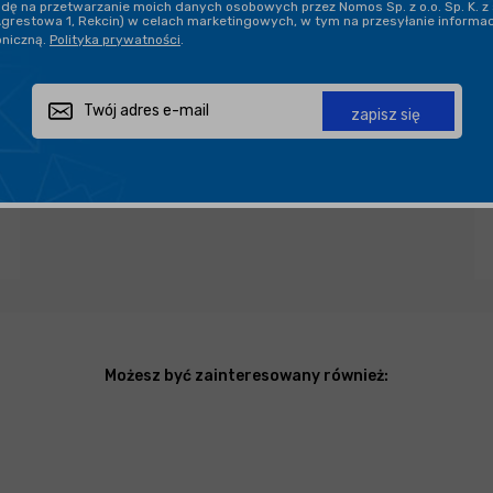
ę na przetwarzanie moich danych osobowych przez Nomos Sp. z o.o. Sp. K. z 
Agrestowa 1, Rekcin) w celach marketingowych, w tym na przesyłanie informa
oniczną.
Polityka prywatności
.
PROFESJONALNE DORADZTWO
zapisz się
Zapytaj o produkt
Poleć znajomemu
Udostępnij
Możesz być zainteresowany również: