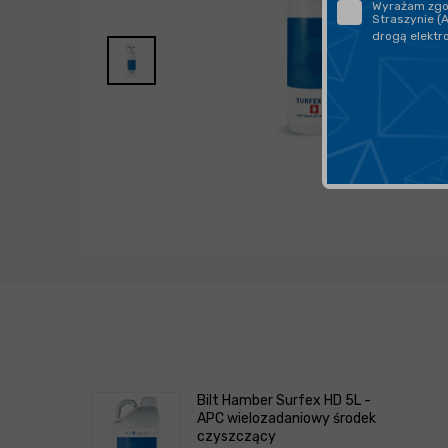
Wyrażam zgod
Straszynie (
drogą elektr
Bilt Hamber Surfex HD 5L -
APC wielozadaniowy środek
czyszczący