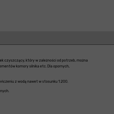
dek czyszczący, który w zależności od potrzeb, można
ementów komory silnika etc. Dla opornych,
eńczeniu z wodą nawet w stosunku 1:200.
znych.