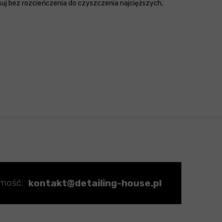
suj bez rozcieńczenia do czyszczenia najcięższych,
kontakt@detailing-house.pl
omość: