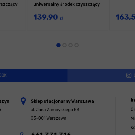
yszczący
uniwersalny środek czyszczący
139,90
163,
zł
OOK
I
szyn
Sklep stacjonarny Warszawa
O 
5
ul. Jana Zamoyskiego 53
03-801 Warszawa
Mi
K