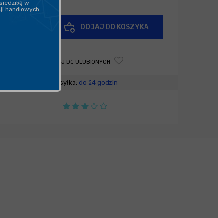
siedzibą w
cji handlowych
+
DODAJ DO KOSZYKA
-
DODAJ DO ULUBIONYCH
Wysyłka:
do 24 godzin