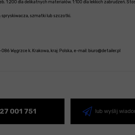
b. 1:200 dla delikatnych materiałów. 1:100 dla lekkich zabrudzeń. Sto
spryskiwacza, szmatki lub szczotki.
-086 Węgrzce k. Krakowa, kraj: Polska, e-mail: biuro@detailer.pl
27 001 751
lub wyślij wiad