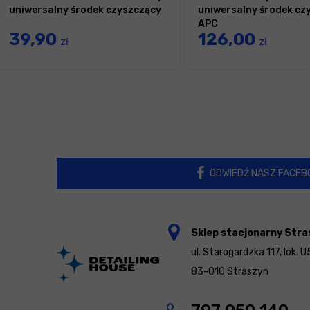
uniwersalny środek czyszczący
uniwersalny środek cz
APC
39,90
126,00
zł
zł
ODWIEDŹ NASZ FACEB
Sklep stacjonarny Stra
ul. Starogardzka 117, lok. U
83-010 Straszyn