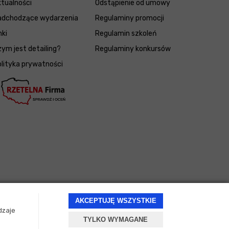
tualności
Odstąpienie od umowy
adchodzące wydarzenia
Regulaminy promocji
nki
Regulamin szkoleń
ym jest detailing?
Regulaminy konkursów
lityka prywatności
AKCEPTUJĘ WSZYSTKIE
dzaje
TYLKO WYMAGANE
Projekt i oprogramowanie sklepu:
ebexo