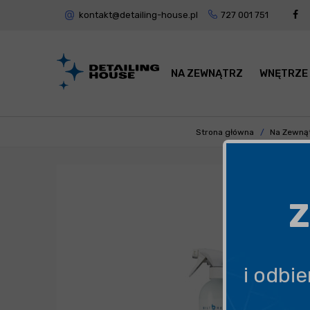
kontakt@detailing-house.pl
727 001 751
NA ZEWNĄTRZ
WNĘTRZE
Strona główna
Na Zewną
Z
i odbi