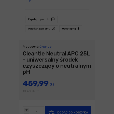
Zapytaj o produkt
Poleć znajomemu
Udostępnij
Producent:
Cleantle
Cleantle Neutral APC 25L
- uniwersalny środek
czyszczący o neutralnym
pH
459,99
zł
18,40
zł
litr
/
+
DODAJ DO KOSZYKA