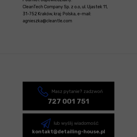
CleanTech Company Sp. z o.o, ul. Ujastek 11,
31-752 Kraków, kraj: Polska, e-mail:
agnieszka@cleantle.com
Masz pytanie? zadzwoń
727 001 751
lub wyślij wiadomość:
kontakt@detailing-house.pl