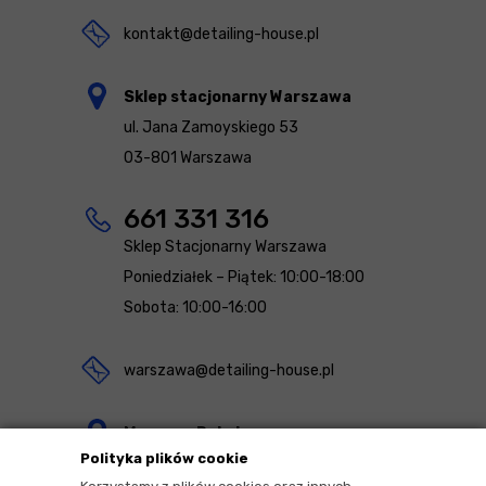
kontakt@detailing-house.pl
Sklep stacjonarny Warszawa
ul. Jana Zamoyskiego 53
03-801 Warszawa
661 331 316
Sklep Stacjonarny Warszawa
Poniedziałek – Piątek: 10:00-18:00
Sobota: 10:00-16:00
warszawa@detailing-house.pl
Magazyn Rekcin
Polityka plików cookie
Nomos Sp. z o.o. sp.k.