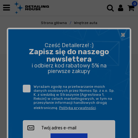
0
Strona główna
Wnętrze auta
Plastiki Wewnętrzne
×
Czyszczenie Plastików Wewnętrznych
Cleantle Neutral APC 25L - uniwersalny
Cześć Detailerze! :)
środek czyszczący o neutralnym pH
Zapisz się do naszego
newslettera
i odbierz kod rabatowy 5% na
pierwsze zakupy
Wyrażam zgodę na przetwarzanie moich
danych osobowych przez Nomos Sp. z o.o. Sp.
K. z siedzibą w Straszynie (Agrestowa 1,
Rekcin) w celach marketingowych, w tym na
przesyłanie informacji handlowych drogą
elektroniczną.
Polityka prywatności
.