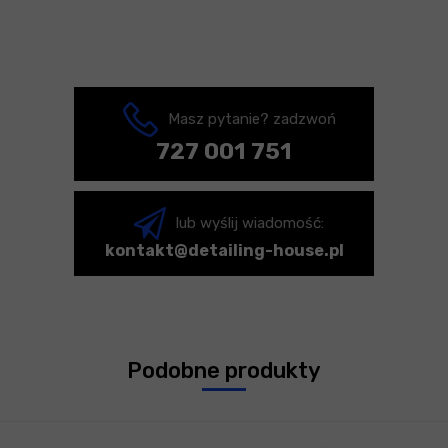
Masz pytanie? zadzwoń
727 001 751
lub wyślij wiadomość:
kontakt@detailing-house.pl
Podobne produkty