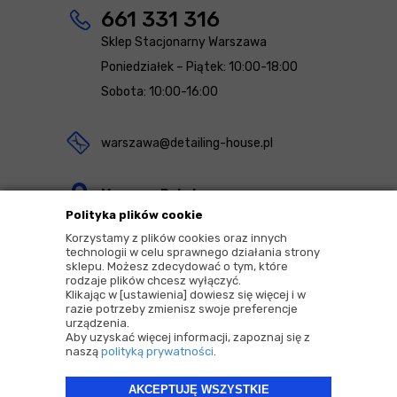
661 331 316
Sklep Stacjonarny Warszawa
Poniedziałek – Piątek: 10:00-18:00
Sobota: 10:00-16:00
warszawa@detailing-house.pl
Magazyn Rekcin
Polityka plików cookie
Nomos Sp. z o.o. sp.k.
Korzystamy z plików cookies oraz innych
ul. Agrestowa 1
technologii w celu sprawnego działania strony
sklepu. Możesz zdecydować o tym, które
83-010 Rekcin
rodzaje plików chcesz wyłączyć.
Klikając w [ustawienia] dowiesz się więcej i w
razie potrzeby zmienisz swoje preferencje
urządzenia.
Aby uzyskać więcej informacji, zapoznaj się z
naszą
polityką prywatności
.
2026 © Copyrights by |
Detailing House
AKCEPTUJĘ WSZYSTKIE