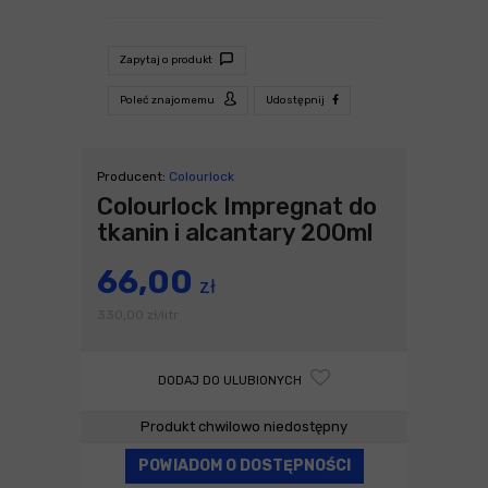
Zapytaj o produkt
Poleć znajomemu
Udostępnij
Producent:
Colourlock
Colourlock Impregnat do
tkanin i alcantary 200ml
66,00
zł
330,00
zł
litr
/
DODAJ DO ULUBIONYCH
Produkt chwilowo niedostępny
POWIADOM O DOSTĘPNOŚCI