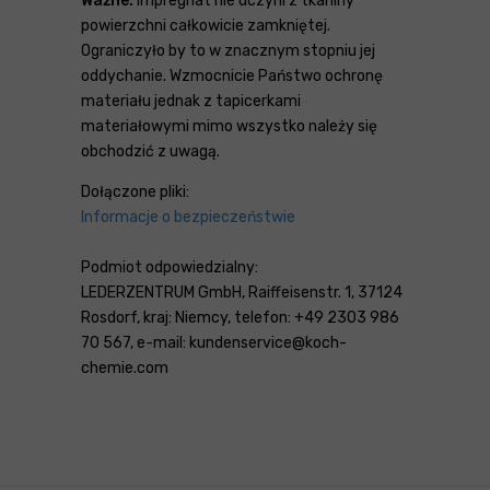
Ważne:
Impregnat nie uczyni z tkaniny
powierzchni całkowicie zamkniętej.
Ograniczyło by to w znacznym stopniu jej
oddychanie. Wzmocnicie Państwo ochronę
materiału jednak z tapicerkami
materiałowymi mimo wszystko należy się
obchodzić z uwagą.
Dołączone pliki:
Informacje o bezpieczeństwie
Podmiot odpowiedzialny:
LEDERZENTRUM GmbH, Raiffeisenstr. 1, 37124
Rosdorf, kraj: Niemcy, telefon: +49 2303 986
70 567, e-mail: kundenservice@koch-
chemie.com