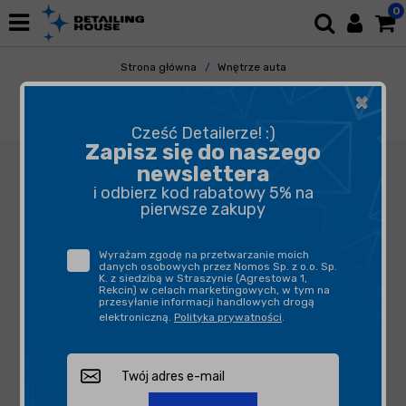
0
Strona główna
Wnętrze auta
Tapicerka i Dywaniki
Alcantara
×
Colourlock Impregnat do tkanin i alcantary
200ml
Cześć Detailerze! :)
Zapisz się do naszego
newslettera
i odbierz kod rabatowy 5% na
pierwsze zakupy
Wyrażam zgodę na przetwarzanie moich
danych osobowych przez Nomos Sp. z o.o. Sp.
K. z siedzibą w Straszynie (Agrestowa 1,
Rekcin) w celach marketingowych, w tym na
przesyłanie informacji handlowych drogą
elektroniczną.
Polityka prywatności
.