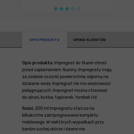
OPIS PRODUKTU
OPINIE KLIENTÓW
Opis produktu:
Impregnat do tkanin chroni
przed zaplamieniem tkaniny. Impregnaty mają
za zadanie uczynić powierzchnię odporną na
działanie wody. Impregnat nie ma właściwości
pielęgnujących. Impregnat można stosować
do ubrań, butów, tapicerek, torebek itd.
Ilości:
200 ml impregnatu starcza na
kilkakrotne zaimpregnowanie kompletu
meblowego. W niektórych wypadkach przy
bardzo suchej skórze i dawno nie