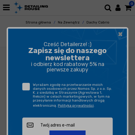
0
Strona główna
Na Zewnątrz
Dachy Cabrio
Zabezpieczanie Dachów Cabrio
×
CarPro C.Quartz Fabric Coat 50ml - impregnat
do tkanin
Cześć Detailerze! :)
Zapisz się do naszego
newslettera
i odbierz kod rabatowy 5% na
pierwsze zakupy
Wyrażam zgodę na przetwarzanie moich
danych osobowych przez Nomos Sp. z o.o. Sp.
K. z siedzibą w Straszynie (Agrestowa 1,
Rekcin) w celach marketingowych, w tym na
przesyłanie informacji handlowych drogą
elektroniczną.
Polityka prywatności
.