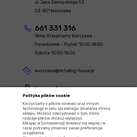
ul. Jana Zamoyskiego 53
03-801 Warszawa
661 331 316
Sklep Stacjonarny Warszawa
Poniedziałek – Piątek: 10:00-18:00
Sobota: 10:00-16:00
warszawa@detailing-house.pl
Magazyn Rekcin
Polityka plików cookie
Nomos Sp. z o.o. sp.k.
Korzystamy z plików cookies oraz innych
ul. Agrestowa 1
technologii w celu sprawnego działania strony
sklepu. Możesz zdecydować o tym, które
83-010 Rekcin
rodzaje plików chcesz wyłączyć.
Klikając w [ustawienia] dowiesz się więcej i w
razie potrzeby zmienisz swoje preferencje
urządzenia.