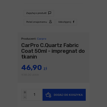
Zapytaj o produkt
Poleć znajomemu
Udostępnij
Producent:
Carpro
CarPro C.Quartz Fabric
Coat 50ml - impregnat do
tkanin
46,90
zł
938,00
zł
litr
/
+
DODAJ DO KOSZYKA
-