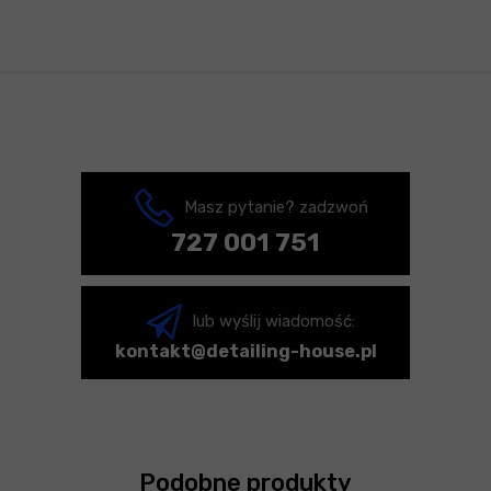
Masz pytanie? zadzwoń
727 001 751
lub wyślij wiadomość:
kontakt@detailing-house.pl
Podobne produkty