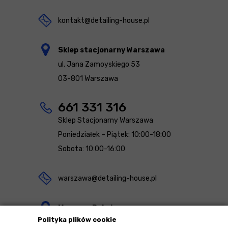
kontakt@detailing-house.pl
Sklep stacjonarny Warszawa
ul. Jana Zamoyskiego 53
03-801 Warszawa
661 331 316
Sklep Stacjonarny Warszawa
Poniedziałek – Piątek: 10:00-18:00
Sobota: 10:00-16:00
warszawa@detailing-house.pl
Magazyn Rekcin
Polityka plików cookie
Nomos Sp. z o.o. sp.k.