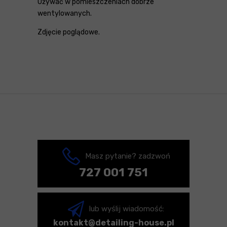
Używać w pomieszczeniach dobrze
wentylowanych.
Zdjęcie poglądowe.
Masz pytanie? zadzwoń
727 001 751
lub wyślij wiadomość:
kontakt@detailing-house.pl