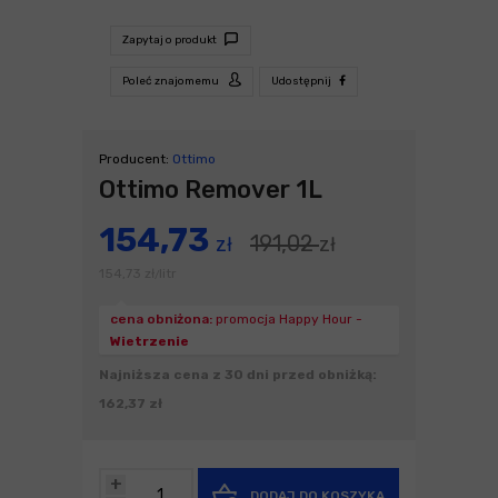
Zapytaj o produkt
Poleć znajomemu
Udostępnij
Producent:
Ottimo
Ottimo Remover 1L
154,73
191,02
zł
zł
154,73
zł
litr
/
cena obniżona:
promocja Happy Hour -
Wietrzenie
Najniższa cena z 30 dni przed obniżką:
162,37 zł
+
DODAJ DO KOSZYKA