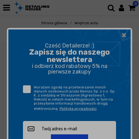
0
Strona główna
Wnętrze auta
Tapicerka Skórzana
Renowacja
×
Ottimo Remover 1L
Cześć Detailerze! :)
Zapisz się do naszego
newslettera
i odbierz kod rabatowy 5% na
pierwsze zakupy
Wyrażam zgodę na przetwarzanie moich
danych osobowych przez Nomos Sp. z o.o. Sp.
K. z siedzibą w Straszynie (Agrestowa 1,
Rekcin) w celach marketingowych, w tym na
przesyłanie informacji handlowych drogą
elektroniczną.
Polityka prywatności
.