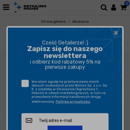
0
Strona główna
Akcesoria
Pozostałe Akcesoria
×
Butelki, opryskiwacze, triggery
Mesto Opryskiwacz Ciśnieniowy zasilany
Cześć Detailerze! :)
bateryjnie 1.5L
Zapisz się do naszego
newslettera
i odbierz kod rabatowy 5% na
pierwsze zakupy
Wyrażam zgodę na przetwarzanie moich
danych osobowych przez Nomos Sp. z o.o. Sp.
K. z siedzibą w Straszynie (Agrestowa 1,
Rekcin) w celach marketingowych, w tym na
przesyłanie informacji handlowych drogą
elektroniczną.
Polityka prywatności
.