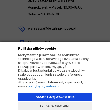
Sklep Stacjonarny Warszawa
Poniedziałek – Piątek: 10:00-18:00
Sobota: 10:00-16:00
warszawa@detailing-house.pl
Magazyn Rekcin
Polityka plików cookie
Nomos Sp. z o.o. sp.k.
Korzystamy z plików cookies oraz innych
ul. Agrestowa 1
technologii w celu sprawnego działania strony
sklepu. Możesz zdecydować o tym, które
83-010 Rekcin
rodzaje plików chcesz wyłączyć.
Klikając w [ustawienia] dowiesz się więcej i w
razie potrzeby zmienisz swoje preferencje
urządzenia.
Aby uzyskać więcej informacji, zapoznaj się z
naszą
polityką prywatności
.
2026 © Copyrights by |
Detailing House
AKCEPTUJĘ WSZYSTKIE
Projekt i oprogramowanie sklepu:
ebexo
TYLKO WYMAGANE