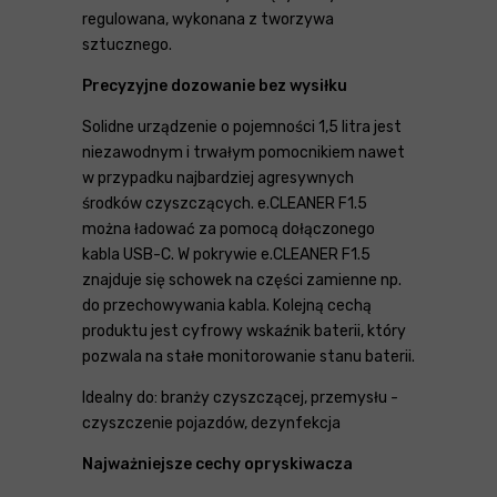
regulowana, wykonana z tworzywa
sztucznego.
Precyzyjne dozowanie bez wysiłku
Solidne urządzenie o pojemności 1,5 litra jest
niezawodnym i trwałym pomocnikiem nawet
w przypadku najbardziej agresywnych
środków czyszczących. e.CLEANER F1.5
można ładować za pomocą dołączonego
kabla USB-C. W pokrywie e.CLEANER F1.5
znajduje się schowek na części zamienne np.
do przechowywania kabla. Kolejną cechą
produktu jest cyfrowy wskaźnik baterii, który
pozwala na stałe monitorowanie stanu baterii.
Idealny do: branży czyszczącej, przemysłu -
czyszczenie pojazdów, dezynfekcja
Najważniejsze cechy opryskiwacza