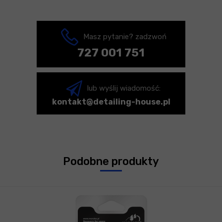
Masz pytanie? zadzwoń
727 001 751
lub wyślij wiadomość:
kontakt@detailing-house.pl
Podobne produkty