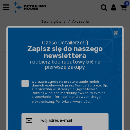
0
Strona główna
Akcesoria
Pozostałe Akcesoria
×
Butelki, opryskiwacze, triggery
ADBL Foamer 150ml - butelka z dyszą
Cześć Detailerze! :)
spieniającą
Zapisz się do naszego
newslettera
i odbierz kod rabatowy 5% na
pierwsze zakupy
Wyrażam zgodę na przetwarzanie moich
danych osobowych przez Nomos Sp. z o.o. Sp.
K. z siedzibą w Straszynie (Agrestowa 1,
Rekcin) w celach marketingowych, w tym na
przesyłanie informacji handlowych drogą
elektroniczną.
Polityka prywatności
.