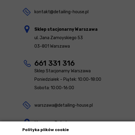
kontakt@detailing-house.pl
Sklep stacjonarny Warszawa
ul. Jana Zamoyskiego 53
03-801 Warszawa
661 331 316
Sklep Stacjonarny Warszawa
Poniedziałek – Piątek: 10:00-18:00
Sobota: 10:00-16:00
warszawa@detailing-house.pl
Magazyn Rekcin
Polityka plików cookie
Nomos Sp. z o.o. sp.k.