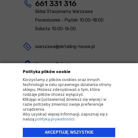
661 331 316
Sklep Stacjonarny Warszawa
Poniedziałek – Piątek: 10:00-18:00
Sobota: 10:00-16:00
warszawa@detailing-house.pl
Magazyn Rekcin
Polityka plików cookie
Nomos Sp. z o.o. sp.k.
Korzystamy z plików cookies oraz innych
ul. Agrestowa 1
technologii w celu sprawnego działania strony
sklepu. Możesz zdecydować o tym, które
83-010 Rekcin
rodzaje plików chcesz wyłączyć.
Klikając w [ustawienia] dowiesz się więcej i w
razie potrzeby zmienisz swoje preferencje
urządzenia.
Aby uzyskać więcej informacji, zapoznaj się z
naszą
polityką prywatności
.
2026 © Copyrights by |
Detailing House
AKCEPTUJĘ WSZYSTKIE