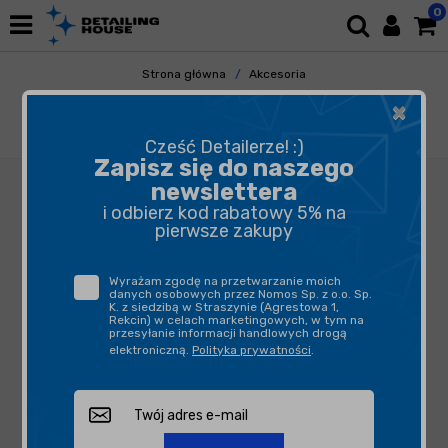
0
Strona główna
Akcesoria
Pozostałe Akcesoria
×
Butelki, opryskiwacze, triggery
KWAZAR zestaw serwisowy Venus Alka Line
Cześć Detailerze! :)
Zapisz się do naszego
newslettera
i odbierz kod rabatowy 5% na
pierwsze zakupy
Wyrażam zgodę na przetwarzanie moich
danych osobowych przez Nomos Sp. z o.o. Sp.
K. z siedzibą w Straszynie (Agrestowa 1,
Rekcin) w celach marketingowych, w tym na
przesyłanie informacji handlowych drogą
elektroniczną.
Polityka prywatności
.