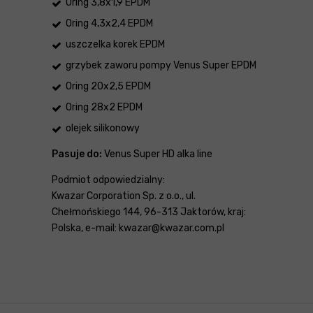
Oring 3,8x1,9 EPDM
Oring 4,3x2,4 EPDM
uszczelka korek EPDM
grzybek zaworu pompy Venus Super EPDM
Oring 20x2,5 EPDM
Oring 28x2 EPDM
olejek silikonowy
Pasuje do:
Venus Super HD alka line
Podmiot odpowiedzialny:
Kwazar Corporation Sp. z o.o., ul.
Chełmońskiego 144, 96-313 Jaktorów, kraj:
Polska, e-mail: kwazar@kwazar.com.pl