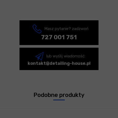
Masz pytanie? zadzwoń
727 001 751
lub wyślij wiadomość:
kontakt@detailing-house.pl
Podobne produkty