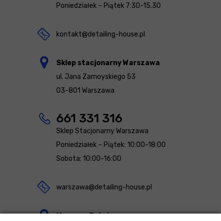
Poniedziałek – Piątek 7:30-15.30
kontakt@detailing-house.pl
Sklep stacjonarny Warszawa
ul. Jana Zamoyskiego 53
03-801 Warszawa
661 331 316
Sklep Stacjonarny Warszawa
Poniedziałek – Piątek: 10:00-18:00
Sobota: 10:00-16:00
warszawa@detailing-house.pl
Magazyn Rekcin