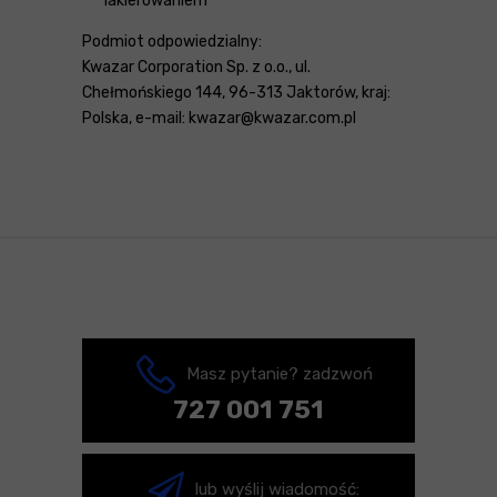
lakierowaniem
Podmiot odpowiedzialny:
Kwazar Corporation Sp. z o.o., ul.
Chełmońskiego 144, 96-313 Jaktorów, kraj:
Polska, e-mail: kwazar@kwazar.com.pl
Masz pytanie? zadzwoń
727 001 751
lub wyślij wiadomość: