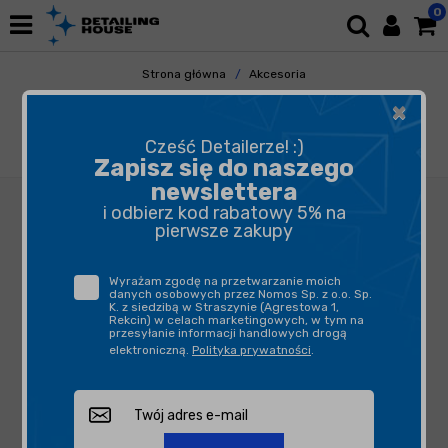
0
Strona główna
Akcesoria
Pozostałe Akcesoria
×
Butelki, opryskiwacze, triggery
KWAZAR Pro+ Venus HD Solvent Line Czarny
Cześć Detailerze! :)
1,5l - opryskiwacz
Zapisz się do naszego
newslettera
i odbierz kod rabatowy 5% na
pierwsze zakupy
Wyrażam zgodę na przetwarzanie moich
danych osobowych przez Nomos Sp. z o.o. Sp.
K. z siedzibą w Straszynie (Agrestowa 1,
Rekcin) w celach marketingowych, w tym na
przesyłanie informacji handlowych drogą
elektroniczną.
Polityka prywatności
.