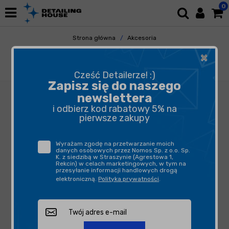
0
Strona główna
Akcesoria
Pozostałe Akcesoria
×
Butelki, opryskiwacze, triggery
MAROLEX Industry Alka line 5 - opryskiwacz
Cześć Detailerze! :)
Zapisz się do naszego
newslettera
i odbierz kod rabatowy 5% na
pierwsze zakupy
Wyrażam zgodę na przetwarzanie moich
danych osobowych przez Nomos Sp. z o.o. Sp.
K. z siedzibą w Straszynie (Agrestowa 1,
Rekcin) w celach marketingowych, w tym na
przesyłanie informacji handlowych drogą
elektroniczną.
Polityka prywatności
.