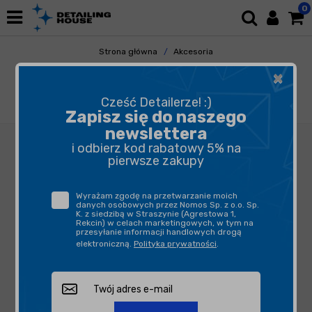
0
Strona główna
Akcesoria
Pozostałe Akcesoria
×
Butelki, opryskiwacze, triggery
Marolex Industry Ergo Acid 1000 - ręczny
Cześć Detailerze! :)
opryskiwacz ciśnieniowy
Zapisz się do naszego
newslettera
i odbierz kod rabatowy 5% na
pierwsze zakupy
Wyrażam zgodę na przetwarzanie moich
danych osobowych przez Nomos Sp. z o.o. Sp.
K. z siedzibą w Straszynie (Agrestowa 1,
Rekcin) w celach marketingowych, w tym na
przesyłanie informacji handlowych drogą
elektroniczną.
Polityka prywatności
.