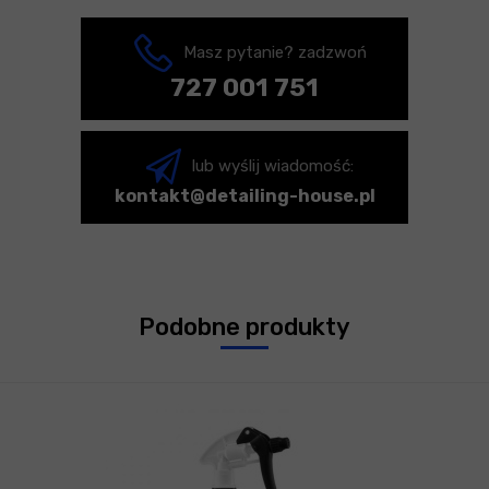
Masz pytanie? zadzwoń
727 001 751
lub wyślij wiadomość:
kontakt@detailing-house.pl
Podobne produkty