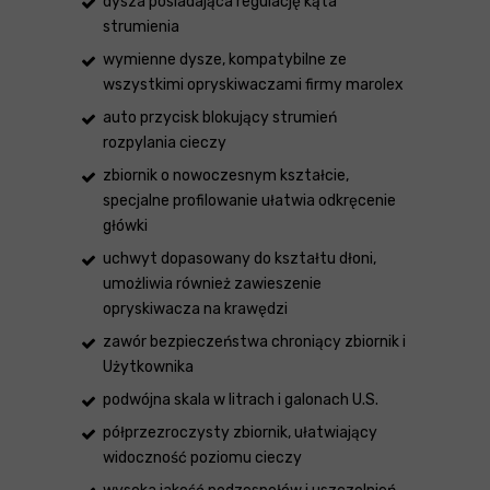
dysza posiadająca regulację kąta
strumienia
wymienne dysze, kompatybilne ze
wszystkimi opryskiwaczami firmy marolex
auto przycisk blokujący strumień
rozpylania cieczy
zbiornik o nowoczesnym kształcie,
specjalne profilowanie ułatwia odkręcenie
główki
uchwyt dopasowany do kształtu dłoni,
umożliwia również zawieszenie
opryskiwacza na krawędzi
zawór bezpieczeństwa chroniący zbiornik i
Użytkownika
podwójna skala w litrach i galonach U.S.
półprzezroczysty zbiornik, ułatwiający
widoczność poziomu cieczy