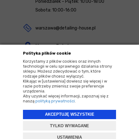
Poniedziałek – Piątek: 10:00-18:00
Sobota: 10:00-16:00
warszawa@detailing-house.pl
Magazyn Rekcin
Polityka plików cookie
Nomos Sp. z o.o. sp.k.
Korzystamy z plików cookies oraz innych
ul. Agrestowa 1
technologii w celu sprawnego działania strony
sklepu. Możesz zdecydować o tym, które
83-010 Rekcin
rodzaje plików chcesz wyłączyć.
Klikając w [ustawienia] dowiesz się więcej i w
razie potrzeby zmienisz swoje preferencje
urządzenia.
Aby uzyskać więcej informacji, zapoznaj się z
naszą
polityką prywatności
.
2026 © Copyrights by |
Detailing House
AKCEPTUJĘ WSZYSTKIE
Projekt i oprogramowanie sklepu:
ebexo
TYLKO WYMAGANE
USTAWIENIA