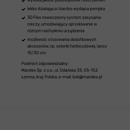
wysoka jakość podzespołów i uszczelnień
lekko działająca i bardzo wydajna pompka
3D Flex nowoczesny system zasysania
cieczy, umożliwiający opryskiwanie w
różnym nachyleniu urządzenia
możliwość stosowania dodatkowych
akcesoriów, np. osłonki herbicydowej, lancy
15/30 cm
Podmiot odpowiedzialny:
Marolex Sp. z o.o., ul. Gdańska 35, 05-152
Łomna, kraj: Polska, e-mail: bok@marolex.pl