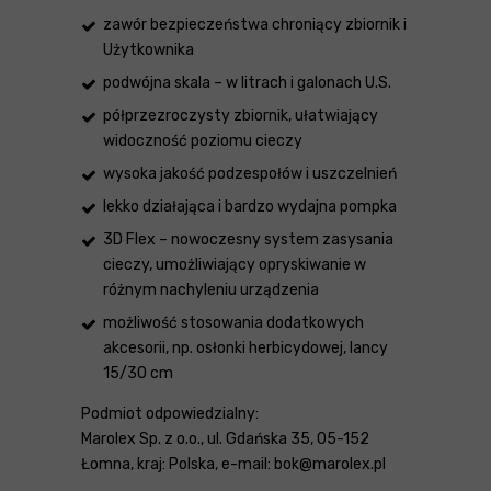
zawór bezpieczeństwa chroniący zbiornik i
Użytkownika
podwójna skala – w litrach i galonach U.S.
półprzezroczysty zbiornik, ułatwiający
widoczność poziomu cieczy
wysoka jakość podzespołów i uszczelnień
lekko działająca i bardzo wydajna pompka
3D Flex – nowoczesny system zasysania
cieczy, umożliwiający opryskiwanie w
różnym nachyleniu urządzenia
możliwość stosowania dodatkowych
akcesorii, np. osłonki herbicydowej, lancy
15/30 cm
Podmiot odpowiedzialny:
Marolex Sp. z o.o., ul. Gdańska 35, 05-152
Łomna, kraj: Polska, e-mail: bok@marolex.pl