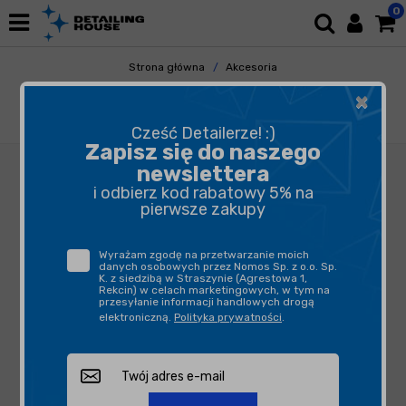
0
Strona główna
Akcesoria
Pozostałe Akcesoria
×
Butelki, opryskiwacze, triggery
MAROLEX Industry Ergo Acid line 1500
Cześć Detailerze! :)
Zapisz się do naszego
newslettera
i odbierz kod rabatowy 5% na
pierwsze zakupy
Wyrażam zgodę na przetwarzanie moich
danych osobowych przez Nomos Sp. z o.o. Sp.
K. z siedzibą w Straszynie (Agrestowa 1,
Rekcin) w celach marketingowych, w tym na
przesyłanie informacji handlowych drogą
elektroniczną.
Polityka prywatności
.