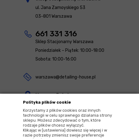
ul. Jana Zamoyskiego 53
03-801 Warszawa
661 331 316
Sklep Stacjonarny Warszawa
Poniedziałek – Piątek: 10:00-18:00
Sobota: 10:00-16:00
warszawa@detailing-house.pl
Magazyn Rekcin
Polityka plików cookie
Nomos Sp. z o.o. sp.k.
Korzystamy z plików cookies oraz innych
ul. Agrestowa 1
technologii w celu sprawnego działania strony
sklepu. Możesz zdecydować o tym, które
83-010 Rekcin
rodzaje plików chcesz wyłączyć.
Klikając w [ustawienia] dowiesz się więcej i w
razie potrzeby zmienisz swoje preferencje