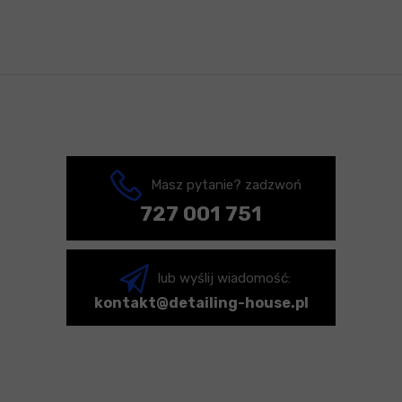
Masz pytanie? zadzwoń
727 001 751
lub wyślij wiadomość:
kontakt@detailing-house.pl