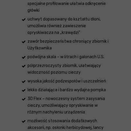
specjalne profilowanie ułatwia odkręcenie
główki
uchwyt dopasowany do kształtu dłoni,
umożliwia również zawieszenie
opryskiwacza na „krawędzi”
zawór bezpieczeństwa chroniący zbiornik i
Użytkownika
podwójna skala – w litrach i galonach U.S.
półprzezroczysty zbiornik, ułatwiający
widoczność poziomu cieczy
wysoka jakość podzespołów i uszczelnień
lekko działająca i bardzo wydajna pompka
3D Flex – nowoczesny system zasysania
cieczy, umożliwiający opryskiwanie w
różnym nachyleniu urządzenia
możliwość stosowania dodatkowych
akcesorii, np. osłonki herbicydowej, lancy