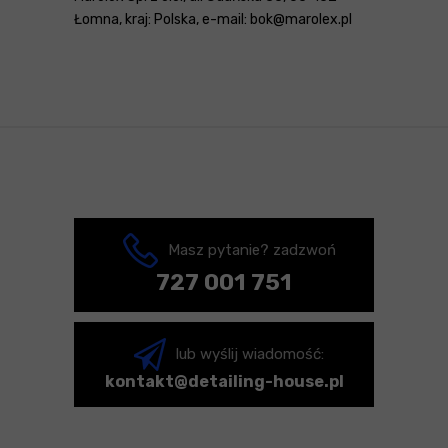
Łomna, kraj: Polska, e-mail: bok@marolex.pl
Masz pytanie? zadzwoń
727 001 751
lub wyślij wiadomość:
kontakt@detailing-house.pl