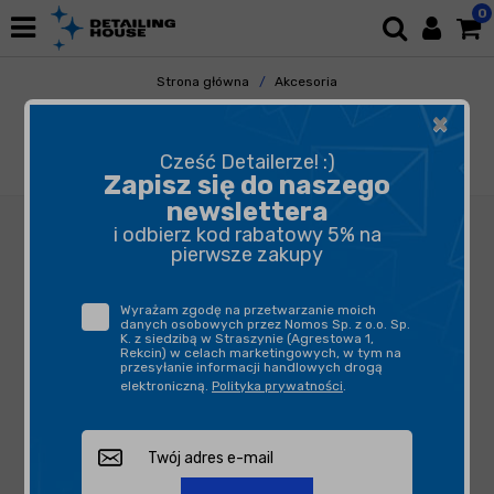
0
Strona główna
Akcesoria
Pozostałe Akcesoria
×
Butelki, opryskiwacze, triggery
MAROLEX Industry ergo Acid line 3000 -
Cześć Detailerze! :)
opryskiwacz
Zapisz się do naszego
newslettera
i odbierz kod rabatowy 5% na
pierwsze zakupy
Wyrażam zgodę na przetwarzanie moich
danych osobowych przez Nomos Sp. z o.o. Sp.
K. z siedzibą w Straszynie (Agrestowa 1,
Rekcin) w celach marketingowych, w tym na
przesyłanie informacji handlowych drogą
elektroniczną.
Polityka prywatności
.