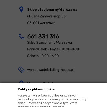
Sklep stacjonarny Warszawa
ul. Jana Zamoyskiego 53
03-801 Warszawa
661 331 316
Sklep Stacjonarny Warszawa
Poniedziałek – Piątek: 10:00-18:00
Sobota: 10:00-16:00
warszawa@detailing-house.pl
Magazyn Rekcin
Polityka plików cookie
Nomos Sp. z o.o. sp.k.
Korzystamy z plików cookies oraz innych
ul. Agrestowa 1
technologii w celu sprawnego działania strony
sklepu. Możesz zdecydować o tym, które
83-010 Rekcin
rodzaje plików chcesz wyłączyć.