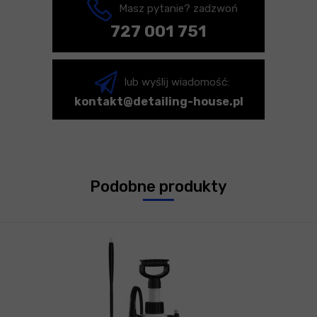
Masz pytanie? zadzwoń
727 001 751
lub wyślij wiadomość:
kontakt@detailing-house.pl
Podobne produkty