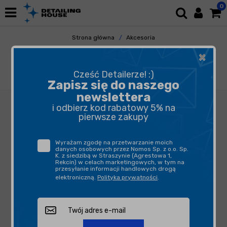
0
Strona główna
Akcesoria
Pozostałe Akcesoria
×
Butelki, opryskiwacze, triggery
MAROLEX Zestaw Naprawczy Industry Ergo
Cześć Detailerze! :)
Acid Line
Zapisz się do naszego
newslettera
i odbierz kod rabatowy 5% na
pierwsze zakupy
Wyrażam zgodę na przetwarzanie moich
danych osobowych przez Nomos Sp. z o.o. Sp.
K. z siedzibą w Straszynie (Agrestowa 1,
Rekcin) w celach marketingowych, w tym na
przesyłanie informacji handlowych drogą
elektroniczną.
Polityka prywatności
.