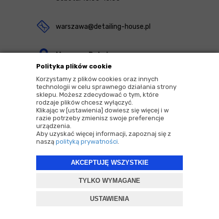
warszawa@detailing-house.pl
Magazyn Rekcin
Polityka plików cookie
Nomos Sp. z o.o. sp.k.
Korzystamy z plików cookies oraz innych
ul. Agrestowa 1
technologii w celu sprawnego działania strony
sklepu. Możesz zdecydować o tym, które
83-010 Rekcin
rodzaje plików chcesz wyłączyć.
Klikając w [ustawienia] dowiesz się więcej i w
razie potrzeby zmienisz swoje preferencje
urządzenia.
Aby uzyskać więcej informacji, zapoznaj się z
naszą
polityką prywatności
.
2026 © Copyrights by |
Detailing House
AKCEPTUJĘ WSZYSTKIE
Projekt i oprogramowanie sklepu:
ebexo
TYLKO WYMAGANE
USTAWIENIA