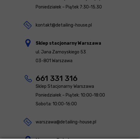
Poniedziałek – Piątek 7:30-15.30
kontakt@detailing-house.pl
Sklep stacjonarny Warszawa
ul. Jana Zamoyskiego 53
03-801 Warszawa
661 331 316
Sklep Stacjonarny Warszawa
Poniedziałek – Piątek: 10:00-18:00
Sobota: 10:00-16:00
warszawa@detailing-house.pl