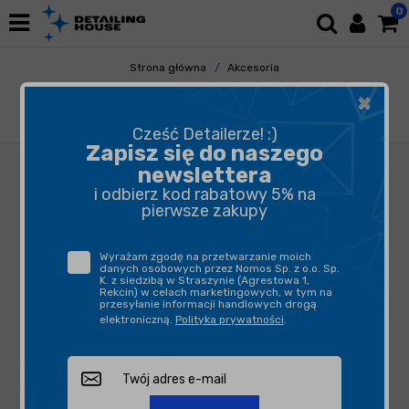
0
Strona główna
Akcesoria
Pozostałe Akcesoria
×
Kwazar Venus Pro+ HD Alka Line Niebieski 1,5l
- opryskiwacz
Cześć Detailerze! :)
Zapisz się do naszego
newslettera
i odbierz kod rabatowy 5% na
pierwsze zakupy
Wyrażam zgodę na przetwarzanie moich
danych osobowych przez Nomos Sp. z o.o. Sp.
K. z siedzibą w Straszynie (Agrestowa 1,
Rekcin) w celach marketingowych, w tym na
przesyłanie informacji handlowych drogą
elektroniczną.
Polityka prywatności
.