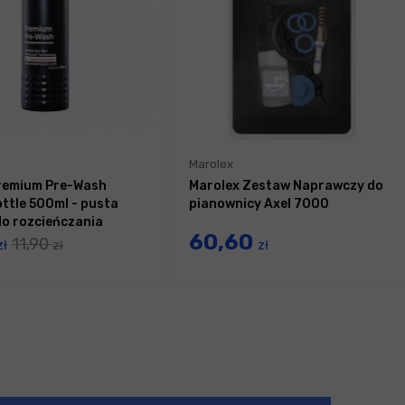
Marolex
remium Pre-Wash
Marolex Zestaw Naprawczy do
ttle 500ml - pusta
pianownicy Axel 7000
do rozcieńczania
60,60
11,90
zł
zł
zł