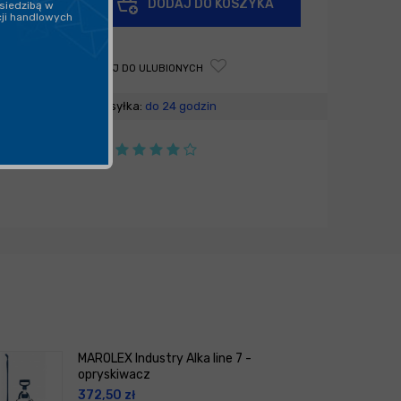
DODAJ DO KOSZYKA
siedzibą w
-
cji handlowych
DODAJ DO ULUBIONYCH
Wysyłka:
do 24 godzin
MAROLEX Industry Alka line 7 -
opryskiwacz
372,50
zł