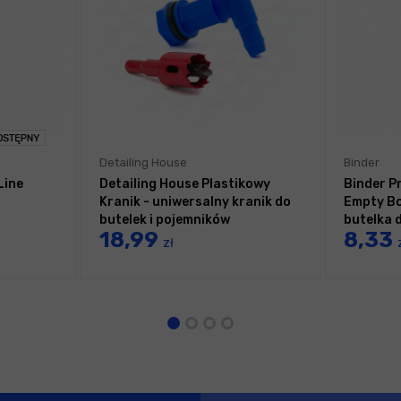
Detailing House
Binder
Line
Detailing House Plastikowy
Binder P
Kranik - uniwersalny kranik do
Empty Bo
butelek i pojemników
butelka 
18,99
8,33
zł