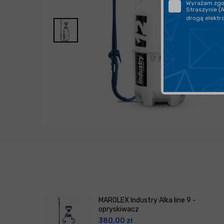
Wyrażam zgod
Straszynie (
drogą elektr
MAROLEX Industry Alka line 9 -
opryskiwacz
380,00
zł