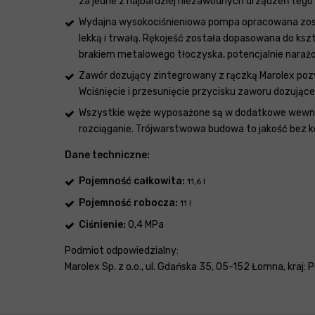
za jedne z najbardziej niezawodnych urządzeń tego 
Wydajna wysokociśnieniowa pompa opracowana zosta
lekką i trwałą. Rękojeść została dopasowana do ks
brakiem metalowego tłoczyska, potencjalnie narażo
Zawór dozujący zintegrowany z rączką Marolex pozw
Wciśnięcie i przesunięcie przycisku zaworu dozujące
Wszystkie węże wyposażone są w dodatkowe wewnętrz
rozciąganie. Trójwarstwowa budowa to jakość bez 
Dane techniczne:
Pojemność całkowita:
11,6 l
Pojemność robocza:
11 l
Ciśnienie:
0,4 MPa
Podmiot odpowiedzialny:
Marolex Sp. z o.o., ul. Gdańska 35, 05-152 Łomna, kraj: 