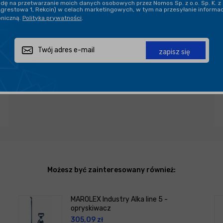
ę na przetwarzanie moich danych osobowych przez Nomos Sp. z o.o. Sp. K. z 
Agrestowa 1, Rekcin) w celach marketingowych, w tym na przesyłanie informa
oniczną.
Polityka prywatności
.
Zapytaj o produkt
Poleć znajomemu
Udostępnij
zapisz się
Możesz być zainteresowany również:
MAROLEX Industry Alka line 5 -
opryskiwacz
305,09
zł