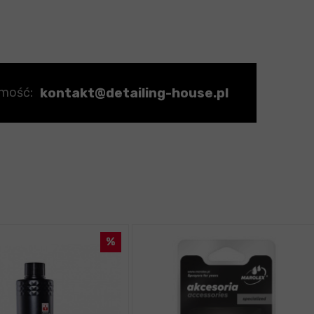
kontakt@detailing-house.pl
omość: