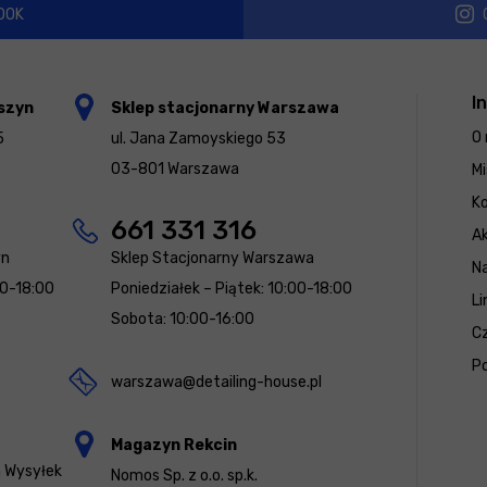
OOK
I
szyn
Sklep stacjonarny Warszawa
O 
5
ul. Jana Zamoyskiego 53
03-801 Warszawa
Mi
K
661 331 316
Ak
yn
Sklep Stacjonarny Warszawa
N
00-18:00
Poniedziałek – Piątek: 10:00-18:00
Li
Sobota: 10:00-16:00
Cz
Po
warszawa@detailing-house.pl
Magazyn Rekcin
a Wysyłek
Nomos Sp. z o.o. sp.k.