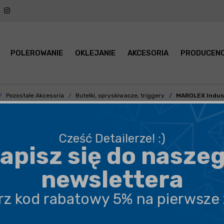
POLEROWANIE
OKLEJANIE
AKCESORIA
PRODUCENC
Pozostałe Akcesoria
Butelki, opryskiwacze, triggery
MAROLEX Industr
Cześć Detailerze! :)
apisz się do nasze
BEZPIECZNA WYSYŁKA
newslettera
DARMOWA DOSTAWA OD 199,90 ZŁ
erz kod rabatowy 5% na pierwsze
PROFESJONALNE DORADZTWO