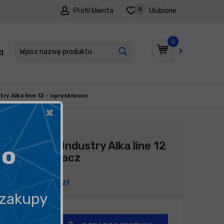
0
Profil klienta
Ulubione
0
I
PROMOCJE
y Alka line 12 - opryskiwacz
×
Producent:
Marolex
MAROLEX Industry Alka line 12
go
- opryskiwacz
330,35
zł
 zakupy
+