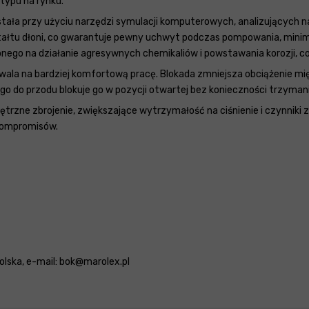
typu na rynku.
ła przy użyciu narzędzi symulacji komputerowych, analizujących n
ztałtu dłoni, co gwarantuje pewny uchwyt podczas pompowania, mini
nego na działanie agresywnych chemikaliów i powstawania korozji, co
ala na bardziej komfortową pracę. Blokada zmniejsza obciążenie mięś
go do przodu blokuje go w pozycji otwartej bez konieczności trzymani
ne zbrojenie, zwiększające wytrzymałość na ciśnienie i czynniki z
kompromisów.
Polska, e-mail: bok@marolex.pl