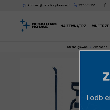
kontakt@detailing-house.pl
727 001 751
NA ZEWNĄTRZ
WNĘTRZE
Strona główna
Akcesoria
Z
i odbi