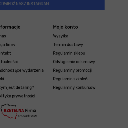
ODWIEDŹ NASZ INSTAGRAM
nformacje
Moje konto
nas
Wysyłka
sja firmy
Termin dostawy
ontakt
Regulamin sklepu
tualności
Odstąpienie od umowy
adchodzące wydarzenia
Regulaminy promocji
nki
Regulamin szkoleń
ym jest detailing?
Regulaminy konkursów
lityka prywatności