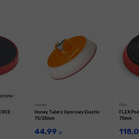
Honey
Flex
E/XCE
Honey Talerz Oporowy Elastic
FLEX Pod
75/25mm
75mm
44,99
118,
zł