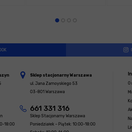
OOK
I
szyn
Sklep stacjonarny Warszawa
O 
5
ul. Jana Zamoyskiego 53
03-801 Warszawa
Mi
K
661 331 316
Ak
yn
Sklep Stacjonarny Warszawa
N
00-18:00
Poniedziałek – Piątek: 10:00-18:00
Li