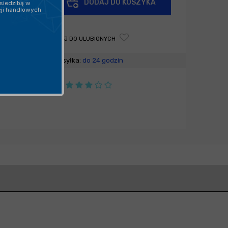
DODAJ DO KOSZYKA
siedzibą w
-
cji handlowych
DODAJ DO ULUBIONYCH
Wysyłka:
do 24 godzin