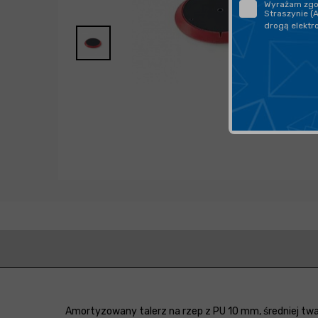
Wyrażam zgod
Straszynie (
drogą elektr
Amortyzowany talerz na rzep z PU 10 mm, średniej twa