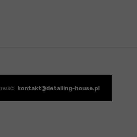
kontakt@detailing-house.pl
omość: