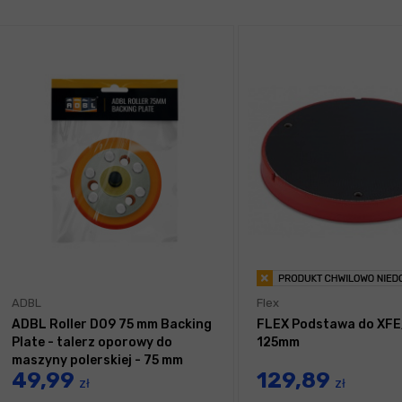
ADBL
Flex
ADBL Roller D09 75 mm Backing
FLEX Podstawa do XF
Plate - talerz oporowy do
125mm
maszyny polerskiej - 75 mm
49,99
129,89
zł
zł