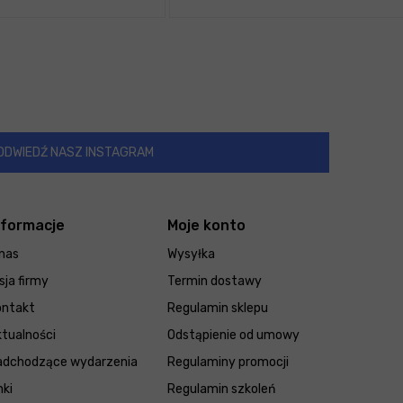
ODWIEDŹ NASZ INSTAGRAM
nformacje
Moje konto
nas
Wysyłka
sja firmy
Termin dostawy
ontakt
Regulamin sklepu
tualności
Odstąpienie od umowy
adchodzące wydarzenia
Regulaminy promocji
nki
Regulamin szkoleń