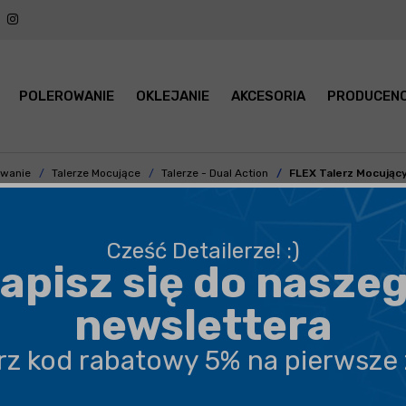
POLEROWANIE
OKLEJANIE
AKCESORIA
PRODUCENC
owanie
Talerze Mocujące
Talerze - Dual Action
FLEX Talerz Mocują
Cześć Detailerze! :)
apisz się do nasze
BEZPIECZNA WYSYŁKA
newslettera
DARMOWA DOSTAWA OD 199,90 ZŁ
erz kod rabatowy 5% na pierwsze
PROFESJONALNE DORADZTWO