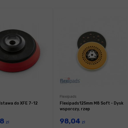
Flexipads
stawa do XFE 7-12
Flexipads125mm M8 Soft - Dysk
wsporczy, rzep
08
98,04
zł
zł