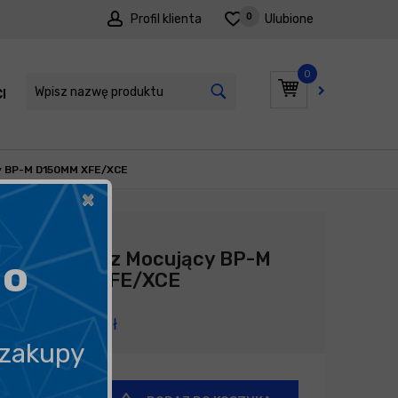
0
Profil klienta
Ulubione
0
I
PROMOCJE
cy BP-M D150MM XFE/XCE
×
Producent:
Flex
FLEX Talerz Mocujący BP-M
go
D150MM XFE/XCE
129,90
zł
 zakupy
+