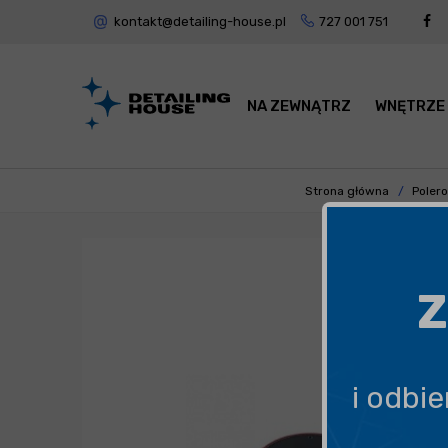
kontakt@detailing-house.pl
727 001 751
NA ZEWNĄTRZ
WNĘTRZE
Strona główna
Poler
Z
i odbi