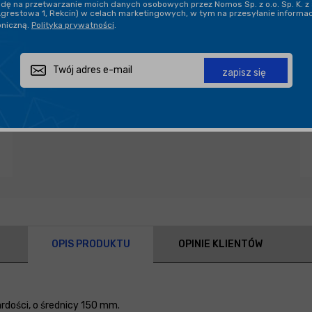
ę na przetwarzanie moich danych osobowych przez Nomos Sp. z o.o. Sp. K. z 
Agrestowa 1, Rekcin) w celach marketingowych, w tym na przesyłanie informa
oniczną.
Polityka prywatności
.
Zapytaj o produkt
Poleć znajomemu
Udostępnij
zapisz się
OPIS PRODUKTU
OPINIE KLIENTÓW
rdości, o średnicy 150 mm.