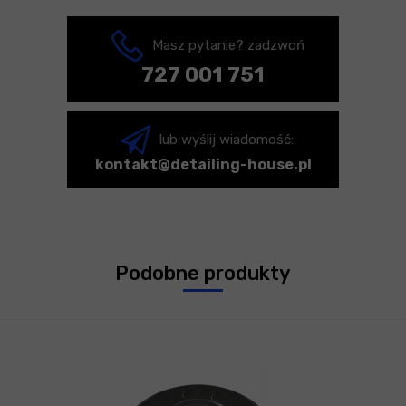
Masz pytanie? zadzwoń
727 001 751
lub wyślij wiadomość:
kontakt@detailing-house.pl
Podobne produkty