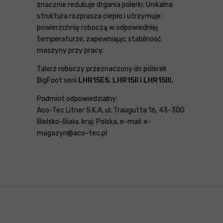
znacznie redukuje drgania polerki. Unikalna
struktura rozprasza ciepło i utrzymuje
powierzchnię roboczą w odpowiedniej
temperaturze, zapewniając stabilność
maszyny przy pracy.
Talerz roboczy przeznaczony do polerek
BigFoot serii
LHR15ES, LHR15II i LHR15III.
Podmiot odpowiedzialny:
Aco-Tec Litner S.K.A, ul. Traugutta 16, 43-300
Bielsko-Biała, kraj: Polska, e-mail: e-
magazyn@aco-tec.pl