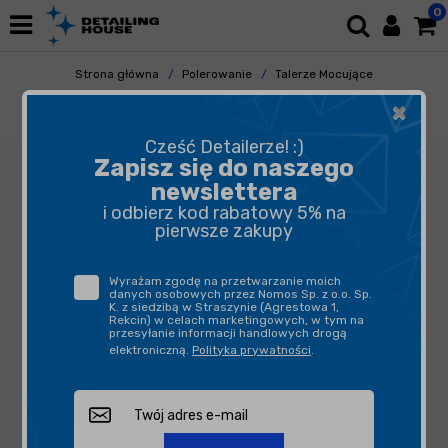
0
Strona główna
Polerowanie
Talerze Mocujące
Talerze - Dual Action
×
Rupes talerz oporowy do maszyny LHR15
Cześć Detailerze! :)
Zapisz się do naszego
newslettera
i odbierz kod rabatowy 5% na
pierwsze zakupy
Wyrażam zgodę na przetwarzanie moich
danych osobowych przez Nomos Sp. z o.o. Sp.
K. z siedzibą w Straszynie (Agrestowa 1,
Rekcin) w celach marketingowych, w tym na
przesyłanie informacji handlowych drogą
elektroniczną.
Polityka prywatności
.