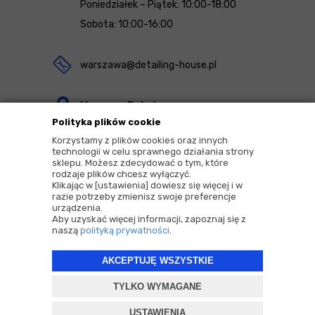
Poniedziałek – Piątek: 10:00-18:00
Sobota: 10:00-16:00
warszawa@detailing-house.pl
Magazyn Rekcin
Polityka plików cookie
Nomos Sp. z o.o. sp.k.
Korzystamy z plików cookies oraz innych
ul. Agrestowa 1
technologii w celu sprawnego działania strony
sklepu. Możesz zdecydować o tym, które
83-010 Rekcin
rodzaje plików chcesz wyłączyć.
Klikając w [ustawienia] dowiesz się więcej i w
razie potrzeby zmienisz swoje preferencje
urządzenia.
Aby uzyskać więcej informacji, zapoznaj się z
naszą
polityką prywatności
.
2026 © Copyrights by |
Detailing House
AKCEPTUJĘ WSZYSTKIE
Projekt i oprogramowanie sklepu:
ebexo
TYLKO WYMAGANE
USTAWIENIA