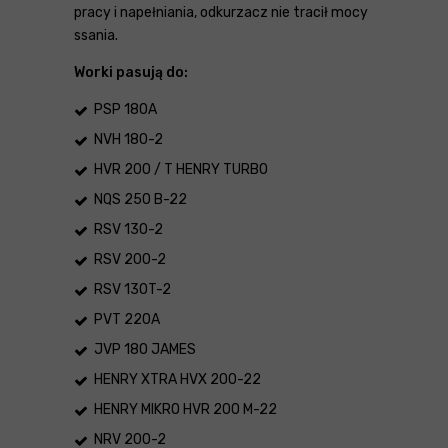
pracy i napełniania, odkurzacz nie tracił mocy
ssania.
Worki pasują do:
PSP 180A
NVH 180-2
HVR 200 / T HENRY TURBO
NQS 250 B-22
RSV 130-2
RSV 200-2
RSV 130T-2
PVT 220A
JVP 180 JAMES
HENRY XTRA HVX 200-22
HENRY MIKRO HVR 200 M-22
NRV 200-2