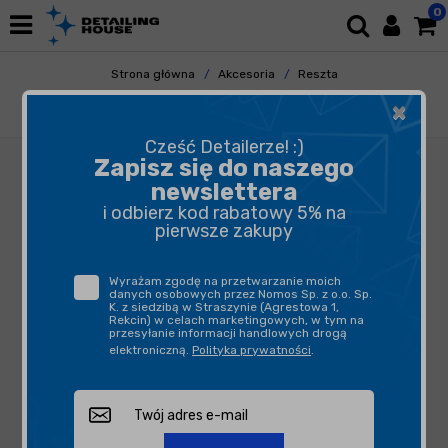
0
Strona główna
Akcesoria
Reszta
Odkurzacze/odkurzacze piorące/akcesoria
×
Numatic Worki NVM 1CH
Cześć Detailerze! :)
Zapisz się do naszego
newslettera
i odbierz kod rabatowy 5% na
pierwsze zakupy
Wyrażam zgodę na przetwarzanie moich
danych osobowych przez Nomos Sp. z o.o. Sp.
K. z siedzibą w Straszynie (Agrestowa 1,
Rekcin) w celach marketingowych, w tym na
przesyłanie informacji handlowych drogą
elektroniczną.
Polityka prywatności
.