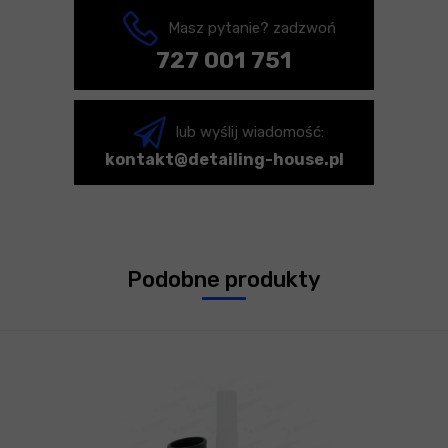
Masz pytanie? zadzwoń
727 001 751
lub wyślij wiadomość:
kontakt@detailing-house.pl
Podobne produkty