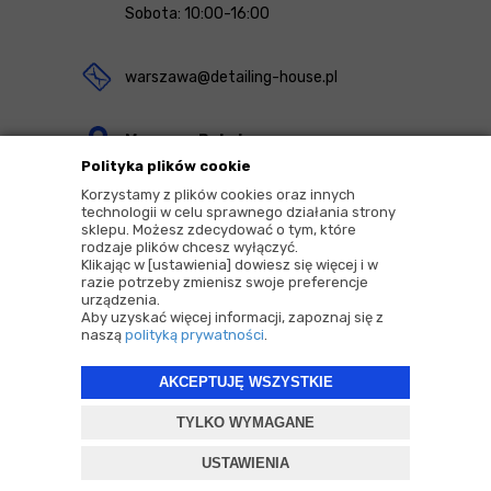
Sobota: 10:00-16:00
warszawa@detailing-house.pl
Magazyn Rekcin
Polityka plików cookie
Nomos Sp. z o.o. sp.k.
Korzystamy z plików cookies oraz innych
ul. Agrestowa 1
technologii w celu sprawnego działania strony
sklepu. Możesz zdecydować o tym, które
83-010 Rekcin
rodzaje plików chcesz wyłączyć.
Klikając w [ustawienia] dowiesz się więcej i w
razie potrzeby zmienisz swoje preferencje
urządzenia.
Aby uzyskać więcej informacji, zapoznaj się z
naszą
polityką prywatności
.
2026 © Copyrights by |
Detailing House
AKCEPTUJĘ WSZYSTKIE
Projekt i oprogramowanie sklepu:
ebexo
TYLKO WYMAGANE
USTAWIENIA