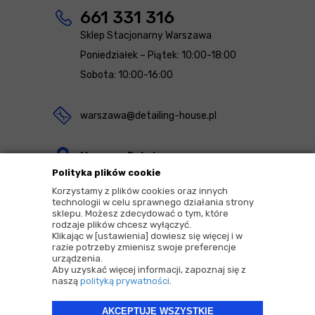
661 331 316
Sklep Stacjonarny Warszawa
Poniedziałek – Piątek: 10:00-18:00
Sobota: 10:00-16:00
warszawa@detailing-house.pl
Magazyn Rekcin
Polityka plików cookie
Nomos Sp. z o.o. sp.k.
Korzystamy z plików cookies oraz innych
ul. Agrestowa 1
technologii w celu sprawnego działania strony
sklepu. Możesz zdecydować o tym, które
83-010 Rekcin
rodzaje plików chcesz wyłączyć.
Klikając w [ustawienia] dowiesz się więcej i w
razie potrzeby zmienisz swoje preferencje
urządzenia.
Aby uzyskać więcej informacji, zapoznaj się z
naszą
polityką prywatności
.
2026 © Copyrights by |
Detailing House
AKCEPTUJĘ WSZYSTKIE