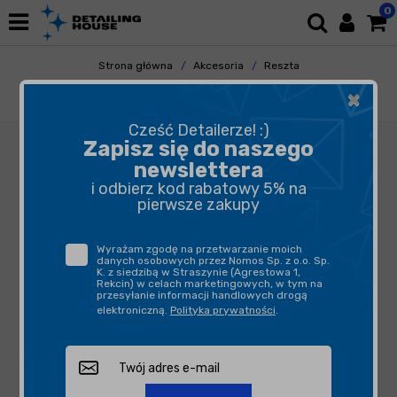
0
Strona główna
Akcesoria
Reszta
Odkurzacze/odkurzacze piorące/akcesoria
×
Profi Europe Worek Polipropylenowy profi 5 i 6
Cześć Detailerze! :)
Zapisz się do naszego
newslettera
i odbierz kod rabatowy 5% na
pierwsze zakupy
Wyrażam zgodę na przetwarzanie moich
danych osobowych przez Nomos Sp. z o.o. Sp.
K. z siedzibą w Straszynie (Agrestowa 1,
Rekcin) w celach marketingowych, w tym na
przesyłanie informacji handlowych drogą
elektroniczną.
Polityka prywatności
.