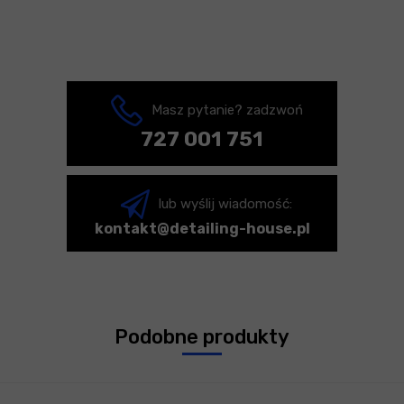
Masz pytanie? zadzwoń
727 001 751
lub wyślij wiadomość:
kontakt@detailing-house.pl
Podobne produkty