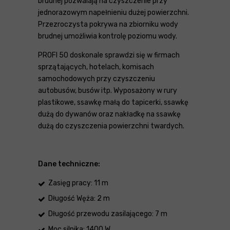
brudnej pozwalają na czyszczenie przy
jednorazowym napełnieniu dużej powierzchni.
Przezroczysta pokrywa na zbiorniku wody
brudnej umożliwia kontrolę poziomu wody.
PROFI 50 doskonale sprawdzi się w firmach
sprzątających, hotelach, komisach
samochodowych przy czyszczeniu
autobusów, busów itp. Wyposażony w rury
plastikowe, ssawkę małą do tapicerki, ssawkę
dużą do dywanów oraz nakładkę na ssawkę
dużą do czyszczenia powierzchni twardych.
Dane techniczne:
Zasięg pracy: 11 m
Długość Węża: 2 m
Długość przewodu zasilającego: 7 m
Moc silnika: 1400 W