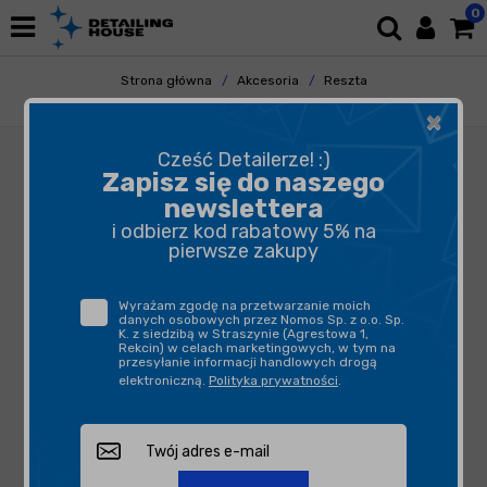
0
Strona główna
Akcesoria
Reszta
Profi Europe Odkurzacz Profi 50 C
×
Cześć Detailerze! :)
Zapisz się do naszego
newslettera
i odbierz kod rabatowy 5% na
pierwsze zakupy
Wyrażam zgodę na przetwarzanie moich
danych osobowych przez Nomos Sp. z o.o. Sp.
K. z siedzibą w Straszynie (Agrestowa 1,
Rekcin) w celach marketingowych, w tym na
przesyłanie informacji handlowych drogą
elektroniczną.
Polityka prywatności
.