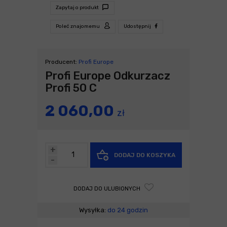
Zapytaj o produkt
Poleć znajomemu
Udostępnij
Producent:
Profi Europe
Profi Europe Odkurzacz
Profi 50 C
2 060,00
zł
+
DODAJ DO KOSZYKA
-
DODAJ DO ULUBIONYCH
Wysyłka:
do 24 godzin