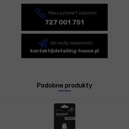
Masz pytanie? zadzwoń
727 001 751
lub wyślij wiadomość:
kontakt@detailing-house.pl
Podobne produkty