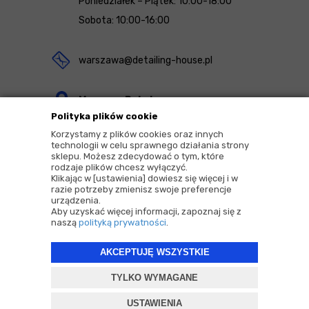
Poniedziałek – Piątek: 10:00-18:00
Sobota: 10:00-16:00
warszawa@detailing-house.pl
Magazyn Rekcin
Polityka plików cookie
Nomos Sp. z o.o. sp.k.
Korzystamy z plików cookies oraz innych
ul. Agrestowa 1
technologii w celu sprawnego działania strony
sklepu. Możesz zdecydować o tym, które
83-010 Rekcin
rodzaje plików chcesz wyłączyć.
Klikając w [ustawienia] dowiesz się więcej i w
razie potrzeby zmienisz swoje preferencje
urządzenia.
Aby uzyskać więcej informacji, zapoznaj się z
naszą
polityką prywatności
.
2026 © Copyrights by |
Detailing House
AKCEPTUJĘ WSZYSTKIE
Projekt i oprogramowanie sklepu:
ebexo
TYLKO WYMAGANE
USTAWIENIA