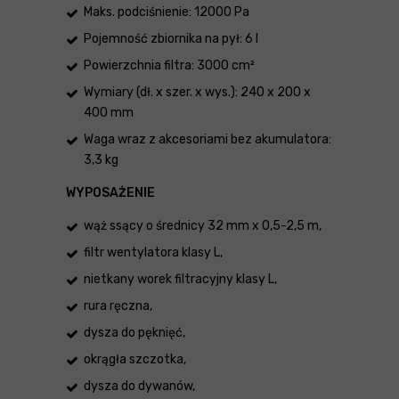
Maks. podciśnienie: 12000 Pa
Pojemność zbiornika na pył: 6 l
Powierzchnia filtra: 3000 cm²
Wymiary (dł. x szer. x wys.): 240 x 200 x
400 mm
Waga wraz z akcesoriami bez akumulatora:
3,3 kg
WYPOSAŻENIE
wąż ssący o średnicy 32 mm x 0,5-2,5 m,
filtr wentylatora klasy L,
nietkany worek filtracyjny klasy L,
rura ręczna,
dysza do pęknięć,
okrągła szczotka,
dysza do dywanów,