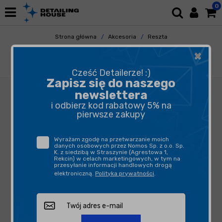
0
Strona główna
Akcesoria
Reszta
Odkurzacze/odkurzacze piorące/akcesoria
×
Flex AKU VC 6 L MC 18.0 - odkurzacz
akumulatorowy
Cześć Detailerze! :)
Zapisz się do naszego
newslettera
i odbierz kod rabatowy 5% na
pierwsze zakupy
Wyrażam zgodę na przetwarzanie moich
danych osobowych przez Nomos Sp. z o.o. Sp.
K. z siedzibą w Straszynie (Agrestowa 1,
Rekcin) w celach marketingowych, w tym na
przesyłanie informacji handlowych drogą
elektroniczną.
Polityka prywatności
.