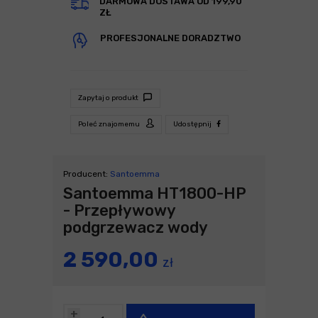
DARMOWA DOSTAWA OD 199,90
ZŁ
PROFESJONALNE DORADZTWO
Zapytaj o produkt
Poleć znajomemu
Udostępnij
Producent:
Santoemma
Santoemma HT1800-HP
- Przepływowy
podgrzewacz wody
2 590,00
zł
+