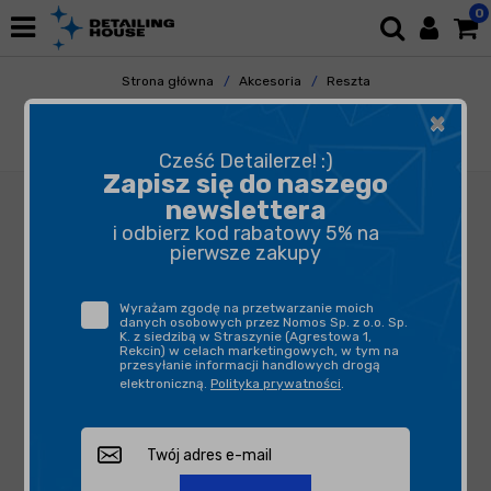
0
Strona główna
Akcesoria
Reszta
Odkurzacze/odkurzacze piorące/akcesoria
×
Santoemma HT1800-HP - Przepływowy
podgrzewacz wody
Cześć Detailerze! :)
Zapisz się do naszego
newslettera
i odbierz kod rabatowy 5% na
pierwsze zakupy
Wyrażam zgodę na przetwarzanie moich
danych osobowych przez Nomos Sp. z o.o. Sp.
K. z siedzibą w Straszynie (Agrestowa 1,
Rekcin) w celach marketingowych, w tym na
przesyłanie informacji handlowych drogą
elektroniczną.
Polityka prywatności
.