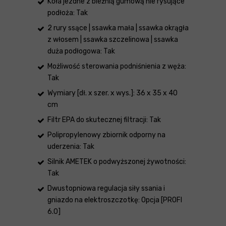
Koła jezdne z bieżnią gumową nie rysujące
podłoża: Tak
2 rury ssące | ssawka mała | ssawka okrągła
z włosem | ssawka szczelinowa | ssawka
duża podłogowa: Tak
Możliwość sterowania podniśnienia z węża:
Tak
Wymiary [dł. x szer. x wys.]: 36 x 35 x 40
cm
Filtr EPA do skutecznej filtracji: Tak
Polipropylenowy zbiornik odporny na
uderzenia: Tak
Silnik AMETEK o podwyższonej żywotności:
Tak
Dwustopniowa regulacja siły ssania i
gniazdo na elektroszczotkę: Opcja [PROFI
6.0]