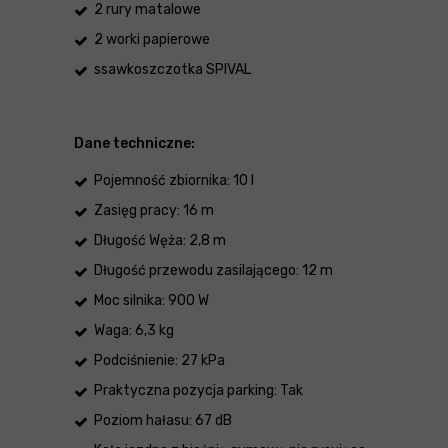
2 rury matalowe
2 worki papierowe
ssawkoszczotka SPIVAL
Dane techniczne:
Pojemność zbiornika: 10 l
Zasięg pracy: 16 m
Długość Węża: 2,8 m
Długość przewodu zasilającego: 12 m
Moc silnika: 900 W
Waga: 6,3 kg
Podciśnienie: 27 kPa
Praktyczna pozycja parking: Tak
Poziom hałasu: 67 dB