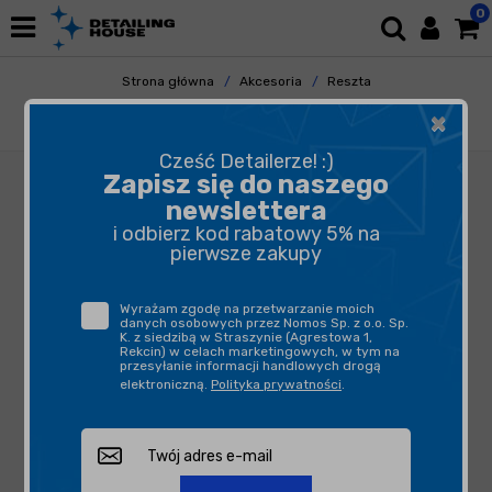
0
Strona główna
Akcesoria
Reszta
Odkurzacze/odkurzacze piorące/akcesoria
×
Profi Europe Odkurzacz Profi 6.0
Cześć Detailerze! :)
Zapisz się do naszego
newslettera
i odbierz kod rabatowy 5% na
pierwsze zakupy
Wyrażam zgodę na przetwarzanie moich
danych osobowych przez Nomos Sp. z o.o. Sp.
K. z siedzibą w Straszynie (Agrestowa 1,
Rekcin) w celach marketingowych, w tym na
przesyłanie informacji handlowych drogą
elektroniczną.
Polityka prywatności
.