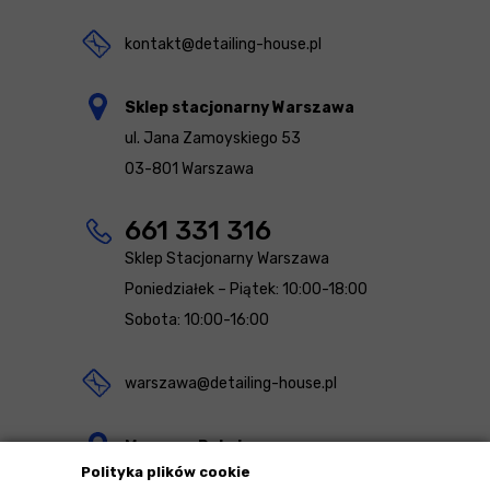
kontakt@detailing-house.pl
Sklep stacjonarny Warszawa
ul. Jana Zamoyskiego 53
03-801 Warszawa
661 331 316
Sklep Stacjonarny Warszawa
Poniedziałek – Piątek: 10:00-18:00
Sobota: 10:00-16:00
warszawa@detailing-house.pl
Magazyn Rekcin
Polityka plików cookie
Nomos Sp. z o.o. sp.k.