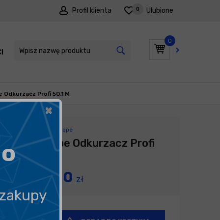
0
Profil klienta
Ulubione
0
I
PROMOCJE
e Odkurzacz Profi 50.1 M
×
Producent:
Profi Europe
Profi Europe Odkurzacz Profi
go
50.1 M
2 450,00
zł
 zakupy
+