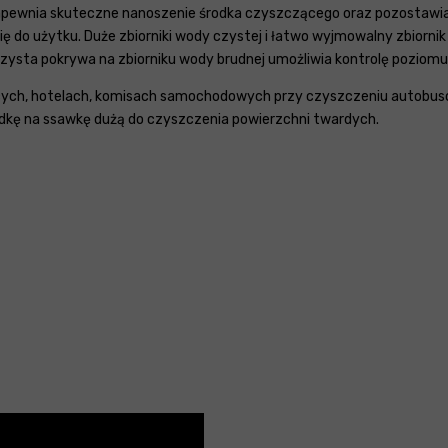
 zapewnia skuteczne nanoszenie środka czyszczącego oraz pozostawia
ę do użytku. Duże zbiorniki wody czystej i łatwo wyjmowalny zbiorni
zysta pokrywa na zbiorniku wody brudnej umożliwia kontrolę poziomu
jących, hotelach, komisach samochodowych przy czyszczeniu autobusó
adkę na ssawkę dużą do czyszczenia powierzchni twardych.