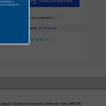
DODAJ DO KOSZYKA
siedzibą w
-
cji handlowych
DODAJ DO ULUBIONYCH
Wysyłka:
do 24 godzin
y zapach. Dzięki zastosowaniu silnika By-Pass AMETEK