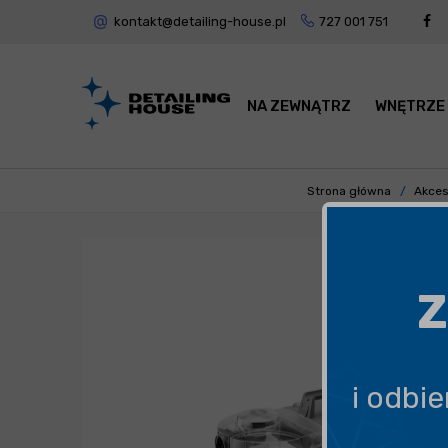
kontakt@detailing-house.pl
727 001 751
NA ZEWNĄTRZ
WNĘTRZE
Strona główna
Akces
Z
i odbi