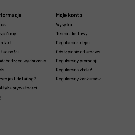
nformacje
Moje konto
nas
Wysyłka
sja firmy
Termin dostawy
ontakt
Regulamin sklepu
tualności
Odstąpienie od umowy
adchodzące wydarzenia
Regulaminy promocji
nki
Regulamin szkoleń
ym jest detailing?
Regulaminy konkursów
lityka prywatności