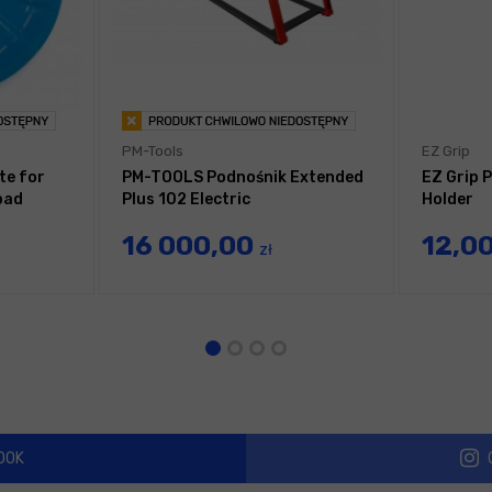
PM-Tools
EZ Grip
te for
PM-TOOLS Podnośnik Extended
EZ Grip 
pad
Plus 102 Electric
Holder
16 000,00
12,0
zł
OOK