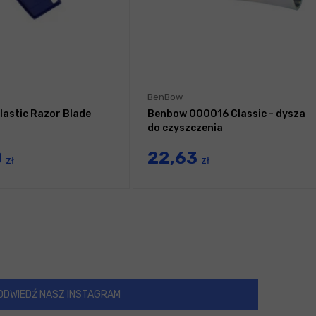
BenBow
Plastic Razor Blade
Benbow 000016 Classic - dysza
do czyszczenia
0
22,63
zł
zł
ODWIEDŹ NASZ INSTAGRAM