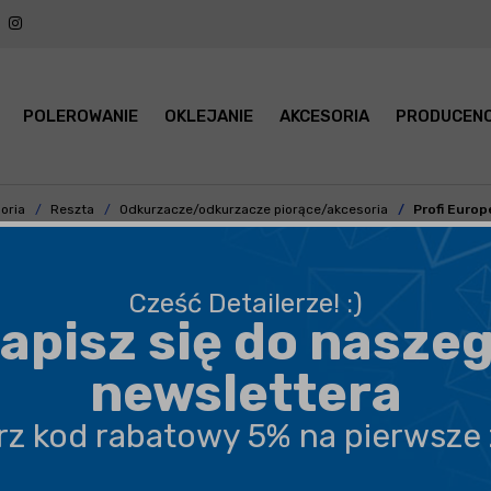
POLEROWANIE
OKLEJANIE
AKCESORIA
PRODUCENC
oria
Reszta
Odkurzacze/odkurzacze piorące/akcesoria
Profi Europ
Cześć Detailerze! :)
apisz się do nasze
BEZPIECZNA WYSYŁKA
newslettera
DARMOWA DOSTAWA OD 199,90 ZŁ
erz kod rabatowy 5% na pierwsze
PROFESJONALNE DORADZTWO