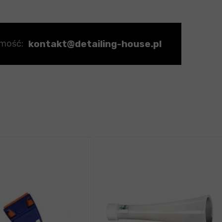
kontakt@detailing-house.pl
omość: