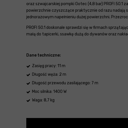
oraz szwajcarskiej pompki Gotec (4,8 bar) PROFI 50.1
powierzchnie czyszczące praktycznie od razu nadają si
jednorazowym napełnieniu dużej powierzchni. Przezroc
PROFI 50.1 doskonale sprawdzi się w firmach sprząta
małą do tapicerki, ssawkę dużą do dywanów oraz nakł
Dane techniczne:
Zasięg pracy: 11 m
Długość węża: 2 m
Długość przewodu zasilającego: 7 m
Moc silnika: 1400 W
Waga: 8,7 kg