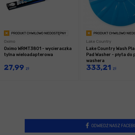
Oximo
Lake Country
Oximo WRMT3801 - wycieraczka
Lake Country Wash Pla
tylna wieloadapterowa
Pad Washer - płyta do 
washera
27,99
333,21
zł
zł
ODWIEDŹ NASZ FACEB