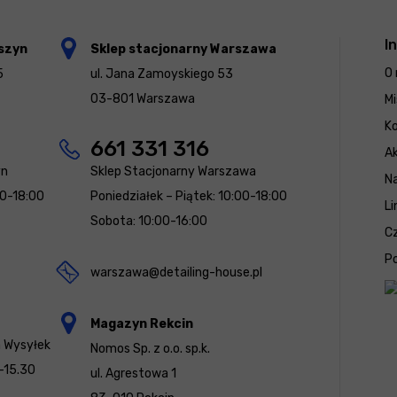
I
szyn
Sklep stacjonarny Warszawa
O 
5
ul. Jana Zamoyskiego 53
03-801 Warszawa
Mi
K
661 331 316
Ak
yn
Sklep Stacjonarny Warszawa
N
00-18:00
Poniedziałek – Piątek: 10:00-18:00
Li
Sobota: 10:00-16:00
Cz
Po
warszawa@detailing-house.pl
Magazyn Rekcin
a Wysyłek
Nomos Sp. z o.o. sp.k.
-15.30
ul. Agrestowa 1