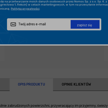
ę na przetwarzanie moich danych osobowych przez Nomos Sp. z o.o. Sp. K. z 
Agrestowa 1, Rekcin) w celach marketingowych, w tym na przesyłanie informa
oniczną.
Polityka prywatności
.
Zapytaj o produkt
Poleć znajomemu
Udostępnij
zapisz się
OPIS PRODUKTU
OPINIE KLIENTÓW
silnie zabrudzonych powierzchni, przywracający im przyjemny, śwież