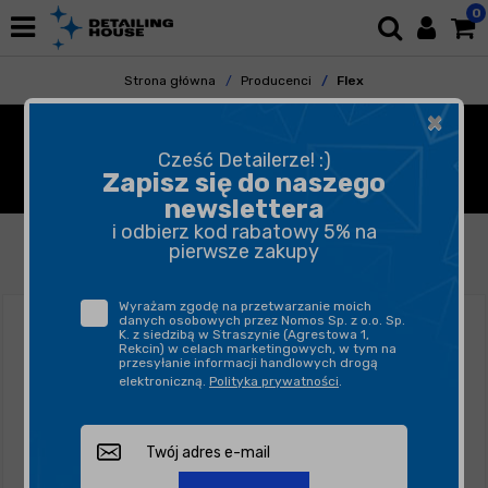
0
Strona główna
Producenci
Flex
×
FLEX - POLERKA
Cześć Detailerze! :)
SAMOCHODOWA
Zapisz się do naszego
newslettera
i odbierz kod rabatowy 5% na
FILTROWANIE
SORTUJ
pierwsze zakupy
Wyrażam zgodę na przetwarzanie moich
danych osobowych przez Nomos Sp. z o.o. Sp.
K. z siedzibą w Straszynie (Agrestowa 1,
Rekcin) w celach marketingowych, w tym na
przesyłanie informacji handlowych drogą
elektroniczną.
Polityka prywatności
.