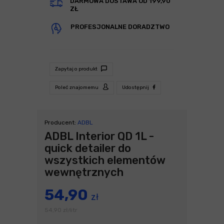
DARMOWA DOSTAWA OD 199,90
ZŁ
PROFESJONALNE DORADZTWO
Zapytaj o produkt
Poleć znajomemu
Udostępnij
Producent:
ADBL
ADBL Interior QD 1L -
quick detailer do
wszystkich elementów
wewnętrznych
54,90
zł
54,90
zł
litr
/