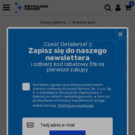
0
Strona główna
Wnętrze auta
Plastiki Wewnętrzne
Interior QD
×
ADBL Interior QD 1L - quick detailer do
wszystkich elementów wewnętrznych
Cześć Detailerze! :)
Zapisz się do naszego
newslettera
i odbierz kod rabatowy 5% na
pierwsze zakupy
Wyrażam zgodę na przetwarzanie moich
danych osobowych przez Nomos Sp. z o.o. Sp.
K. z siedzibą w Straszynie (Agrestowa 1,
Rekcin) w celach marketingowych, w tym na
przesyłanie informacji handlowych drogą
elektroniczną.
Polityka prywatności
.