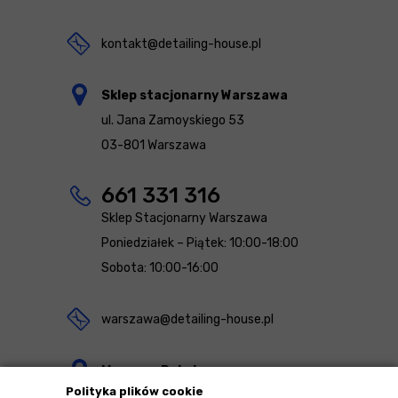
kontakt@detailing-house.pl
Sklep stacjonarny Warszawa
ul. Jana Zamoyskiego 53
03-801 Warszawa
661 331 316
Sklep Stacjonarny Warszawa
Poniedziałek – Piątek: 10:00-18:00
Sobota: 10:00-16:00
warszawa@detailing-house.pl
Magazyn Rekcin
Polityka plików cookie
Nomos Sp. z o.o. sp.k.