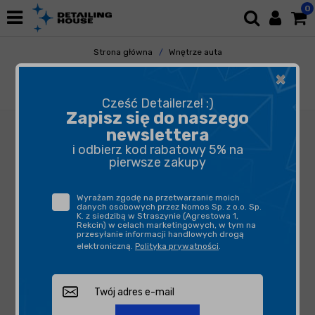
0
Strona główna
Wnętrze auta
Tapicerka i Dywaniki
Czyszczenie
×
ADBL Pre-Spray Pro 5L - środek do prania
tapicerki materiałowej
Cześć Detailerze! :)
Zapisz się do naszego
newslettera
i odbierz kod rabatowy 5% na
pierwsze zakupy
Wyrażam zgodę na przetwarzanie moich
danych osobowych przez Nomos Sp. z o.o. Sp.
K. z siedzibą w Straszynie (Agrestowa 1,
Rekcin) w celach marketingowych, w tym na
przesyłanie informacji handlowych drogą
elektroniczną.
Polityka prywatności
.