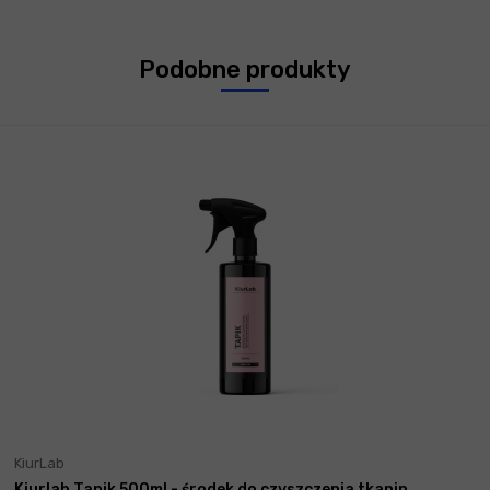
Podobne produkty
KiurLab
Kiurlab Tapik 500ml - środek do czyszczenia tkanin