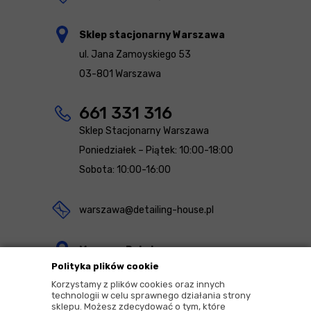
Sklep stacjonarny Warszawa
ul. Jana Zamoyskiego 53
03-801 Warszawa
661 331 316
Sklep Stacjonarny Warszawa
Poniedziałek – Piątek: 10:00-18:00
Sobota: 10:00-16:00
warszawa@detailing-house.pl
Magazyn Rekcin
Polityka plików cookie
Nomos Sp. z o.o. sp.k.
Korzystamy z plików cookies oraz innych
ul. Agrestowa 1
technologii w celu sprawnego działania strony
sklepu. Możesz zdecydować o tym, które
83-010 Rekcin