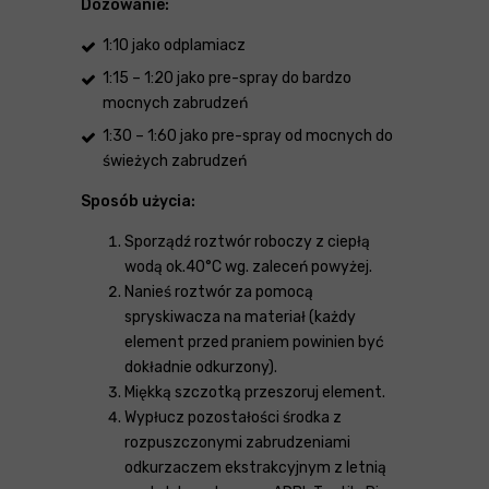
Dozowanie:
1:10 jako odplamiacz
1:15 – 1:20 jako pre-spray do bardzo
mocnych zabrudzeń
1:30 – 1:60 jako pre-spray od mocnych do
świeżych zabrudzeń
Sposób użycia:
Sporządź roztwór roboczy z ciepłą
wodą ok.40°C wg. zaleceń powyżej.
Nanieś roztwór za pomocą
spryskiwacza na materiał (każdy
element przed praniem powinien być
dokładnie odkurzony).
Miękką szczotką przeszoruj element.
Wypłucz pozostałości środka z
rozpuszczonymi zabrudzeniami
odkurzaczem ekstrakcyjnym z letnią