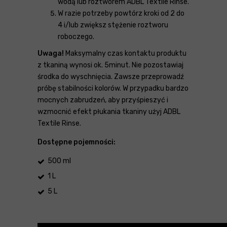
wodą lub roztworem ADBL Textile Rinse.
W razie potrzeby powtórz kroki od 2 do
4 i/lub zwiększ stężenie roztworu
roboczego.
Uwaga!
Maksymalny czas kontaktu produktu
z tkaniną wynosi ok. 5minut. Nie pozostawiaj
środka do wyschnięcia. Zawsze przeprowadź
próbę stabilności kolorów. W przypadku bardzo
mocnych zabrudzeń, aby przyśpieszyć i
wzmocnić efekt płukania tkaniny użyj ADBL
Textile Rinse.
Dostępne pojemności:
500 ml
1 L
5 L