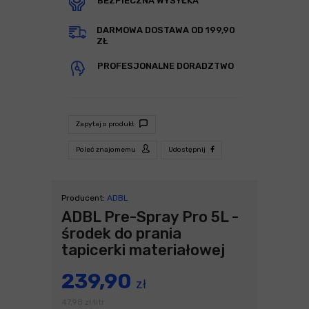
BEZPIECZNA WYSYŁKA
DARMOWA DOSTAWA OD 199,90
ZŁ
PROFESJONALNE DORADZTWO
Zapytaj o produkt
Poleć znajomemu
Udostępnij
Producent:
ADBL
ADBL Pre-Spray Pro 5L -
środek do prania
tapicerki materiałowej
239,90
zł
47,98
zł
litr
/