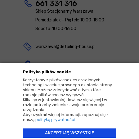
661 331 316
Sklep Stacjonarny Warszawa
Poniedziałek – Piątek: 10:00-18:00
Sobota: 10:00-16:00
warszawa@detailing-house.pl
Magazyn Rekcin
Polityka plików cookie
Nomos Sp. z o.o. sp.k.
Korzystamy z plików cookies oraz innych
ul. Agrestowa 1
technologii w celu sprawnego działania strony
sklepu. Możesz zdecydować o tym, które
83-010 Rekcin
rodzaje plików chcesz wyłączyć.
Klikając w [ustawienia] dowiesz się więcej i w
razie potrzeby zmienisz swoje preferencje
urządzenia.
Aby uzyskać więcej informacji, zapoznaj się z
naszą
polityką prywatności
.
2026 © Copyrights by |
Detailing House
AKCEPTUJĘ WSZYSTKIE