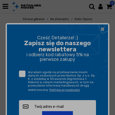
0
Strona główna
Na Zewnątrz
Koła i Opony
Czyszczenie Felg
×
ADBL Vampire 5L - produkt do usuwania
zanieczyszczeń metalicznych
Cześć Detailerze! :)
Zapisz się do naszego
newslettera
i odbierz kod rabatowy 5% na
pierwsze zakupy
Wyrażam zgodę na przetwarzanie moich
danych osobowych przez Nomos Sp. z o.o. Sp.
K. z siedzibą w Straszynie (Agrestowa 1,
Rekcin) w celach marketingowych, w tym na
przesyłanie informacji handlowych drogą
elektroniczną.
Polityka prywatności
.