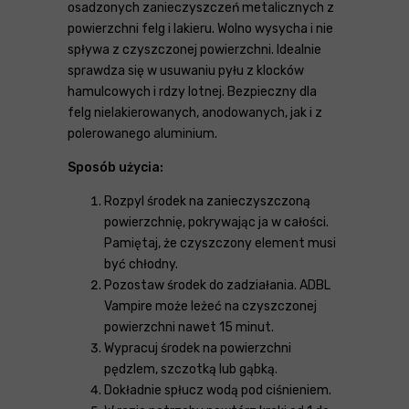
osadzonych zanieczyszczeń metalicznych z
powierzchni felg i lakieru. Wolno wysycha i nie
spływa z czyszczonej powierzchni. Idealnie
sprawdza się w usuwaniu pyłu z klocków
hamulcowych i rdzy lotnej. Bezpieczny dla
felg nielakierowanych, anodowanych, jak i z
polerowanego aluminium.
Sposób użycia:
Rozpyl środek na zanieczyszczoną
powierzchnię, pokrywając ja w całości.
Pamiętaj, że czyszczony element musi
być chłodny.
Pozostaw środek do zadziałania. ADBL
Vampire może leżeć na czyszczonej
powierzchni nawet 15 minut.
Wypracuj środek na powierzchni
pędzlem, szczotką lub gąbką.
Dokładnie spłucz wodą pod ciśnieniem.