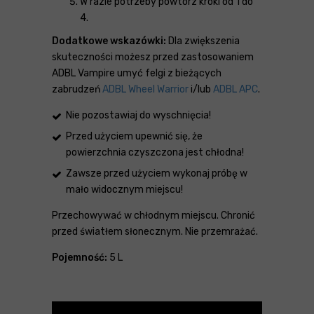
W razie potrzeby powtórz kroki od 1 do
4.
Dodatkowe wskazówki:
Dla zwiększenia
skuteczności możesz przed zastosowaniem
ADBL Vampire umyć felgi z bieżących
zabrudzeń
ADBL Wheel Warrior
i/lub
ADBL APC
.
Nie pozostawiaj do wyschnięcia!
Przed użyciem upewnić się, że
powierzchnia czyszczona jest chłodna!
Zawsze przed użyciem wykonaj próbę w
mało widocznym miejscu!
Przechowywać w chłodnym miejscu. Chronić
przed światłem słonecznym. Nie przemrażać.
Pojemność:
5 L