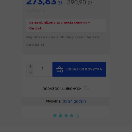
273,63
390,90
zł
zł
54,73
zł
litr
/
cena obniżona:
promocja cenowa -
Outlet
Najniższa cena z 30 dni przed obniżką:
269,43 zł
+
DODAJ DO KOSZYKA
-
DODAJ DO ULUBIONYCH
Wysyłka:
do 24 godzin