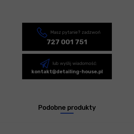
Masz pytanie? zadzwoń
727 001 751
lub wyślij wiadomość:
kontakt@detailing-house.pl
Podobne produkty