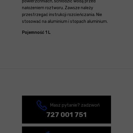
powierzchniach, schłodzić wodą przed
nałożeniem roztworu. Zawsze należy
przestrzegać instrukcji rozcieńczania. Nie
stosować na aluminium i stopach aluminium.
Pojemność 1 L
Masz pytanie? zadzwoń
727 001 751