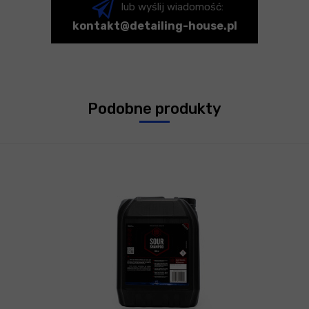
lub wyślij wiadomość:
kontakt@detailing-house.pl
Podobne produkty