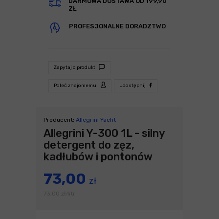
DARMOWA DOSTAWA OD 199,90
ZŁ
PROFESJONALNE DORADZTWO
Zapytaj o produkt
Poleć znajomemu
Udostępnij
Producent:
Allegrini Yacht
Allegrini Y-300 1L - silny
detergent do zęz,
kadłubów i pontonów
73,00
zł
73,00
zł
litr
/