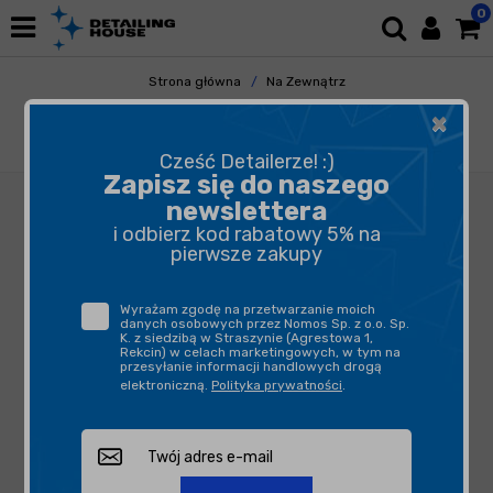
0
Strona główna
Na Zewnątrz
Mycie i Osuszanie
Szampony
×
Allegrini Y-300 1L - silny detergent do zęz,
kadłubów i pontonów
Cześć Detailerze! :)
Zapisz się do naszego
newslettera
i odbierz kod rabatowy 5% na
pierwsze zakupy
Wyrażam zgodę na przetwarzanie moich
danych osobowych przez Nomos Sp. z o.o. Sp.
K. z siedzibą w Straszynie (Agrestowa 1,
Rekcin) w celach marketingowych, w tym na
przesyłanie informacji handlowych drogą
elektroniczną.
Polityka prywatności
.