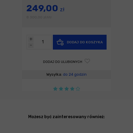
249,00
zł
8 300,00
zł
litr
/
+
DODAJ DO KOSZYKA
-
DODAJ DO ULUBIONYCH
Wysyłka:
do 24 godzin
Możesz być zainteresowany również: