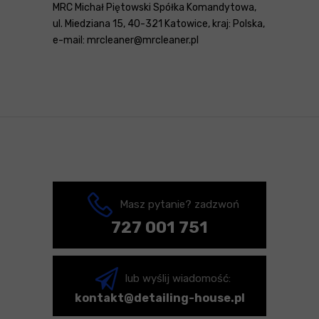
MRC Michał Piętowski Spółka Komandytowa,
ul. Miedziana 15, 40-321 Katowice, kraj: Polska,
e-mail: mrcleaner@mrcleaner.pl
Masz pytanie? zadzwoń
727 001 751
lub wyślij wiadomość:
kontakt@detailing-house.pl