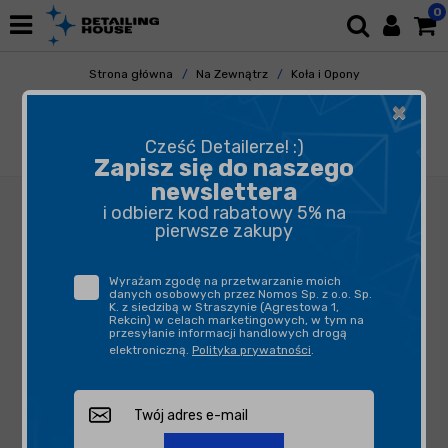
0
Strona główna
Na Zewnątrz
Koła i Opony
Zabezpieczanie Felg
×
Angelwax Enigma Legacy Wheel and Caliper
Coating 30ml - powłoka tytanowo-ceramiczna
Cześć Detailerze! :)
do felg i zacisków
Zapisz się do naszego
newslettera
i odbierz kod rabatowy 5% na
pierwsze zakupy
Wyrażam zgodę na przetwarzanie moich
danych osobowych przez Nomos Sp. z o.o. Sp.
K. z siedzibą w Straszynie (Agrestowa 1,
Rekcin) w celach marketingowych, w tym na
przesyłanie informacji handlowych drogą
elektroniczną.
Polityka prywatności
.