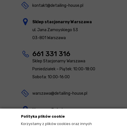
kontakt@detailing-house.pl
Sklep stacjonarny Warszawa
ul. Jana Zamoyskiego 53
03-801 Warszawa
661 331 316
Sklep Stacjonarny Warszawa
Poniedziałek – Piątek: 10:00-18:00
Sobota: 10:00-16:00
warszawa@detailing-house.pl
Magazyn Rekcin
Polityka plików cookie
Nomos Sp. z o.o. sp.k.
Korzystamy z plików cookies oraz innych
ul. Agrestowa 1