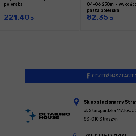
polerska
04-06 250ml - wykońc
pasta polerska
221,40
82,35
zł
zł
ODWIEDŹ NASZ FACEB
Sklep stacjonarny Stra
ul. Starogardzka 117, lok. U
83-010 Straszyn