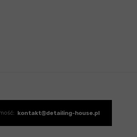
kontakt@detailing-house.pl
omość: