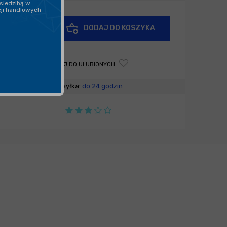
siedzibą w
cji handlowych
+
DODAJ DO KOSZYKA
-
DODAJ DO ULUBIONYCH
Wysyłka:
do 24 godzin