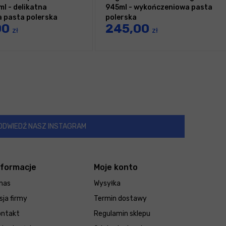
ml - delikatna
945ml - wykończeniowa pasta
a pasta polerska
polerska
00
245,00
zł
zł
ODWIEDŹ NASZ INSTAGRAM
nformacje
Moje konto
nas
Wysyłka
sja firmy
Termin dostawy
ontakt
Regulamin sklepu