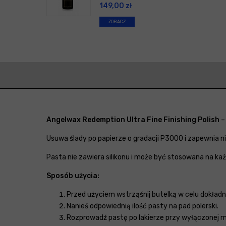
149,00
zł
ZOBACZ
Angelwax Redemption Ultra Fine Finishing Polish
–
Usuwa ślady po papierze o gradacji P3000 i zapewnia
Pasta nie zawiera silikonu i może być stosowana na każ
Sposób użycia:
Przed użyciem wstrząśnij butelką w celu dokład
Nanieś odpowiednią ilość pasty na pad polerski.
Rozprowadź pastę po lakierze przy wyłączonej ma