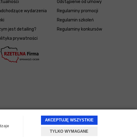
tualności
Odstąpienie od umowy
adchodzące wydarzenia
Regulaminy promocji
nki
Regulamin szkoleń
ym jest detailing?
Regulaminy konkursów
lityka prywatności
AKCEPTUJĘ WSZYSTKIE
dzaje
TYLKO WYMAGANE
Projekt i oprogramowanie sklepu:
ebexo