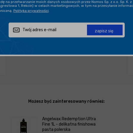
ę na przetwarzanie moich danych osobowych przez Nomos Sp. z o.o. Sp. K. z 
DARMOWA DOSTAWA OD 199,90 ZŁ
Agrestowa 1, Rekcin) w celach marketingowych, w tym na przesyłanie informa
oniczną.
Polityka prywatności
.
PROFESJONALNE DORADZTWO
zapisz się
Zapytaj o produkt
Poleć znajomemu
Udostępnij
Możesz być zainteresowany również:
Angelwax Redemption Ultra
Fine 1L - delikatna finishowa
pasta polerska