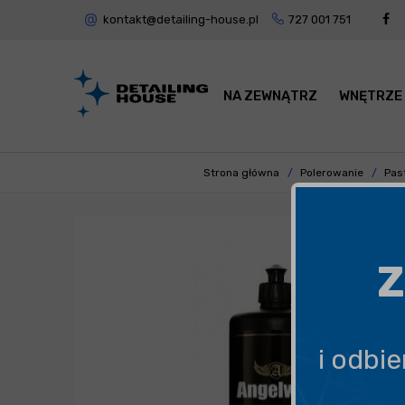
kontakt@detailing-house.pl
727 001 751
NA ZEWNĄTRZ
WNĘTRZE
Strona główna
Polerowanie
Past
Z
i odbi