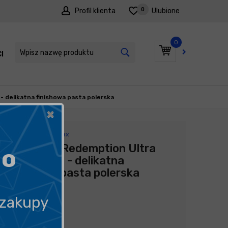
0
Profil klienta
Ulubione
0
I
PROMOCJE
 delikatna finishowa pasta polerska
×
Producent:
Angelwax
Angelwax Redemption Ultra
go
Fine 250ml - delikatna
finishowa pasta polerska
89,00
zł
 zakupy
356,00
zł
litr
/