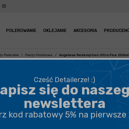
POLEROWANIE
OKLEJANIE
AKCESORIA
PRODUCENC
y Polerskie
Pasty Finishowe
Angelwax Redemption Ultra Fine 250ml -
Angelwax Redemption Ultra Fine Finishing Polish
–
Cześć Detailerze! :)
pasta polerska do usuwania hologramów i drobnych
apisz się do nasze
zarysowań.
newslettera
czytaj
dalej
erz kod rabatowy 5% na pierwsze
BEZPIECZNA WYSYŁKA