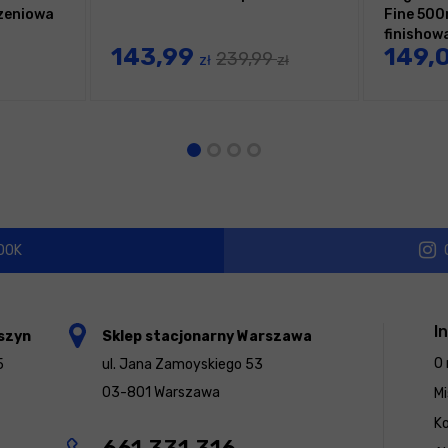
zeniowa
Fine 500
finishow
143,99
149,
239,99
zł
zł
OOK
I
szyn
Sklep stacjonarny Warszawa
O 
5
ul. Jana Zamoyskiego 53
03-801 Warszawa
Mi
K