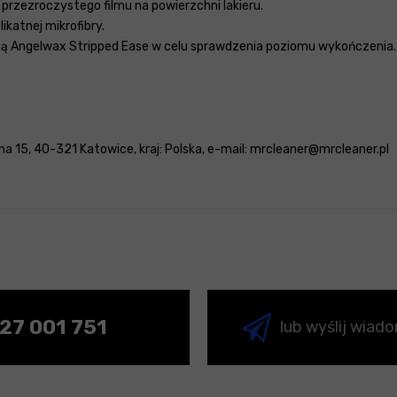
ę przezroczystego filmu na powierzchni lakieru.
ikatnej mikrofibry.
ocą Angelwax Stripped Ease w celu sprawdzenia poziomu wykończenia.
a 15, 40-321 Katowice, kraj: Polska, e-mail: mrcleaner@mrcleaner.pl
27 001 751
lub wyślij wiad