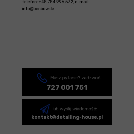
telefon: +48 784 996 532, e-mail:
info@benbow.de
Masz pytanie? zadzwoń
727 001 751
lub wyślij wiadomość:
kontakt@detailing-house.pl