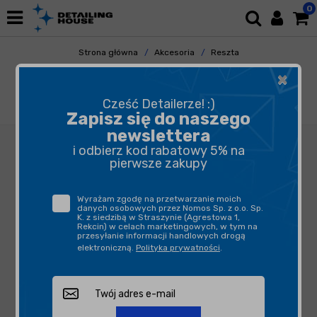
0
Strona główna
Akcesoria
Reszta
Pneumatyczne pistolety czyszczące
×
Benbow PRO 000106 Blue Storm -
pneumatyczny pistolet czyszczący do
Cześć Detailerze! :)
odkurzania
Zapisz się do naszego
newslettera
i odbierz kod rabatowy 5% na
pierwsze zakupy
Wyrażam zgodę na przetwarzanie moich
danych osobowych przez Nomos Sp. z o.o. Sp.
K. z siedzibą w Straszynie (Agrestowa 1,
Rekcin) w celach marketingowych, w tym na
przesyłanie informacji handlowych drogą
elektroniczną.
Polityka prywatności
.