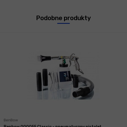
Podobne produkty
BenBow
Benbow 000055 Classic - pneumatyczny pistolet