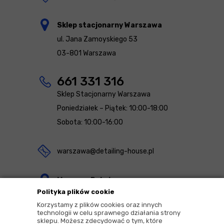
Sklep stacjonarny Warszawa
ul. Jana Zamoyskiego 53
03-801 Warszawa
661 331 316
Sklep Stacjonarny Warszawa
Poniedziałek – Piątek: 10:00-18:00
Sobota: 10:00-16:00
warszawa@detailing-house.pl
Magazyn Rekcin
Polityka plików cookie
Nomos Sp. z o.o. sp.k.
Korzystamy z plików cookies oraz innych
ul. Agrestowa 1
technologii w celu sprawnego działania strony
sklepu. Możesz zdecydować o tym, które
83-010 Rekcin