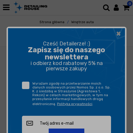
0
Strona główna
Wnętrze auta
Odświeżacze Powietrza
Dyfuzory i Zawieszki
×
California Scents Shasta Strawberry -
puszka zapachowa do auta truskawka 42g
Cześć Detailerze! :)
Zapisz się do naszego
newslettera
i odbierz kod rabatowy 5% na
pierwsze zakupy
Wyrażam zgodę na przetwarzanie moich
danych osobowych przez Nomos Sp. z o.o. Sp.
K. z siedzibą w Straszynie (Agrestowa 1,
Rekcin) w celach marketingowych, w tym na
przesyłanie informacji handlowych drogą
elektroniczną.
Polityka prywatności
.