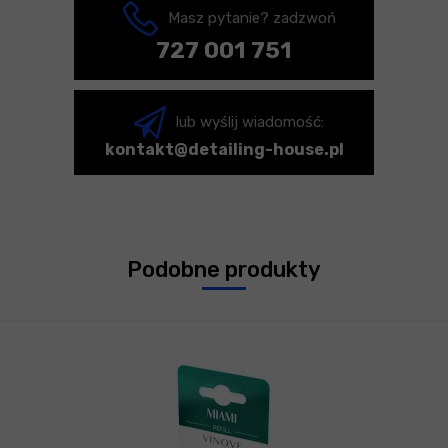
Masz pytanie? zadzwoń
727 001 751
lub wyślij wiadomość:
kontakt@detailing-house.pl
Podobne produkty