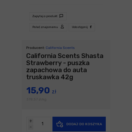
Zapytaj o produkt
Poleć znajomemu
Udostępnij
Producent:
California Scents
California Scents Shasta
Strawberry - puszka
zapachowa do auta
truskawka 42g
15,90
zł
378,57
zł
kg
/
+
DODAJ DO KOSZYKA
-