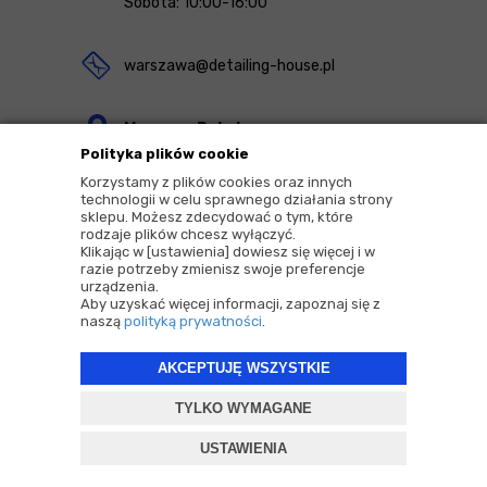
Sobota: 10:00-16:00
warszawa@detailing-house.pl
Magazyn Rekcin
Polityka plików cookie
Nomos Sp. z o.o. sp.k.
Korzystamy z plików cookies oraz innych
ul. Agrestowa 1
technologii w celu sprawnego działania strony
sklepu. Możesz zdecydować o tym, które
83-010 Rekcin
rodzaje plików chcesz wyłączyć.
Klikając w [ustawienia] dowiesz się więcej i w
razie potrzeby zmienisz swoje preferencje
urządzenia.
Aby uzyskać więcej informacji, zapoznaj się z
naszą
polityką prywatności
.
2026 © Copyrights by |
Detailing House
AKCEPTUJĘ WSZYSTKIE
Projekt i oprogramowanie sklepu:
ebexo
TYLKO WYMAGANE
USTAWIENIA