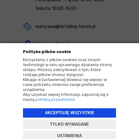
Sobota: 10:00-16:00
warszawa@detailing-house.pl
Magazyn Rekcin
Polityka plików cookie
Nomos Sp. z o.o. sp.k.
Korzystamy z plików cookies oraz innych
ul. Agrestowa 1
technologii w celu sprawnego działania strony
sklepu. Możesz zdecydować o tym, które
83-010 Rekcin
rodzaje plików chcesz wyłączyć.
Klikając w [ustawienia] dowiesz się więcej i w
razie potrzeby zmienisz swoje preferencje
urządzenia.
Aby uzyskać więcej informacji, zapoznaj się z
naszą
polityką prywatności
.
2026 © Copyrights by |
Detailing House
AKCEPTUJĘ WSZYSTKIE
Projekt i oprogramowanie sklepu:
ebexo
TYLKO WYMAGANE
USTAWIENIA