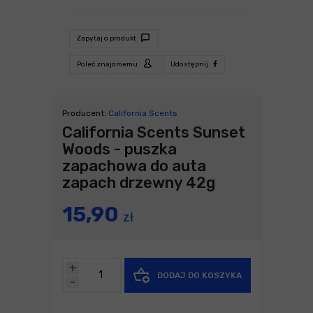
Zapytaj o produkt
Poleć znajomemu
Udostępnij
Producent:
California Scents
California Scents Sunset
Woods - puszka
zapachowa do auta
zapach drzewny 42g
15,90
zł
+
DODAJ DO KOSZYKA
-