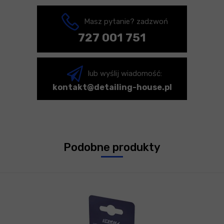
Masz pytanie? zadzwoń
727 001 751
lub wyślij wiadomość:
kontakt@detailing-house.pl
Podobne produkty