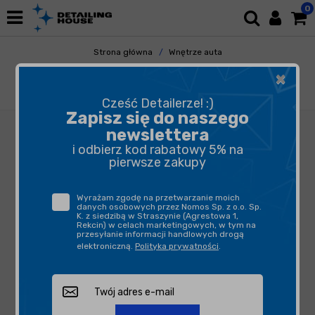
0
Strona główna
Wnętrze auta
Odświeżacze Powietrza
Dyfuzory i Zawieszki
×
California Scents Sunset Woods - puszka
zapachowa do auta zapach drzewny 42g
Cześć Detailerze! :)
Zapisz się do naszego
newslettera
i odbierz kod rabatowy 5% na
pierwsze zakupy
Wyrażam zgodę na przetwarzanie moich
danych osobowych przez Nomos Sp. z o.o. Sp.
K. z siedzibą w Straszynie (Agrestowa 1,
Rekcin) w celach marketingowych, w tym na
przesyłanie informacji handlowych drogą
elektroniczną.
Polityka prywatności
.