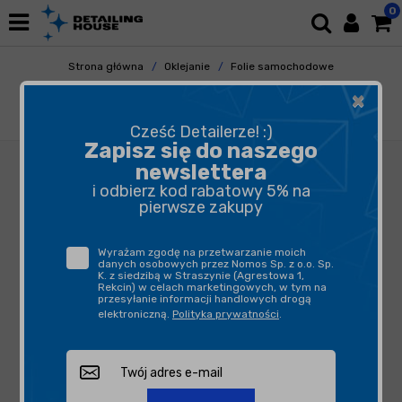
0
Strona główna
Oklejanie
Folie samochodowe
Do zmiany koloru
×
Carbins CBS ML-13 Metal Flash Lake Green -
folia do zmiany koloru samochodu
Cześć Detailerze! :)
Zapisz się do naszego
newslettera
i odbierz kod rabatowy 5% na
pierwsze zakupy
Wyrażam zgodę na przetwarzanie moich
danych osobowych przez Nomos Sp. z o.o. Sp.
K. z siedzibą w Straszynie (Agrestowa 1,
Rekcin) w celach marketingowych, w tym na
przesyłanie informacji handlowych drogą
elektroniczną.
Polityka prywatności
.