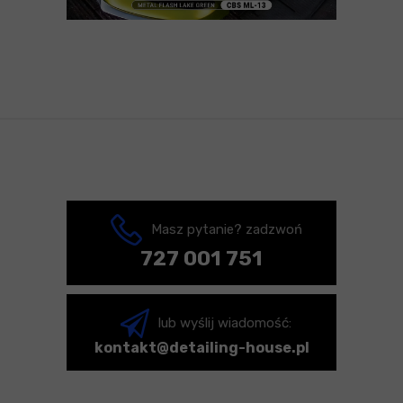
Masz pytanie? zadzwoń
727 001 751
lub wyślij wiadomość:
kontakt@detailing-house.pl