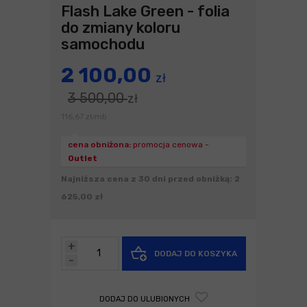
Flash Lake Green - folia
do zmiany koloru
samochodu
2 100,00
zł
3 500,00
zł
116,67
zł
mb
/
cena obniżona:
promocja cenowa -
Outlet
Najniższa cena z 30 dni przed obniżką: 2
625,00 zł
+
DODAJ DO KOSZYKA
-
DODAJ DO ULUBIONYCH