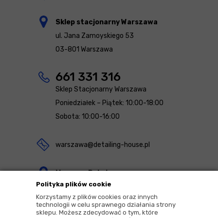
Sklep stacjonarny Warszawa
ul. Jana Zamoyskiego 53
03-801 Warszawa
661 331 316
Sklep Stacjonarny Warszawa
Poniedziałek – Piątek: 10:00-18:00
Sobota: 10:00-16:00
warszawa@detailing-house.pl
Magazyn Rekcin
Polityka plików cookie
Nomos Sp. z o.o. sp.k.
Korzystamy z plików cookies oraz innych
ul. Agrestowa 1
technologii w celu sprawnego działania strony
sklepu. Możesz zdecydować o tym, które
83-010 Rekcin