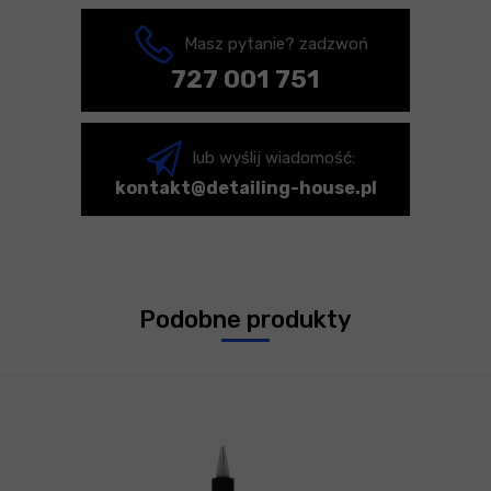
Masz pytanie? zadzwoń
727 001 751
lub wyślij wiadomość:
kontakt@detailing-house.pl
Podobne produkty