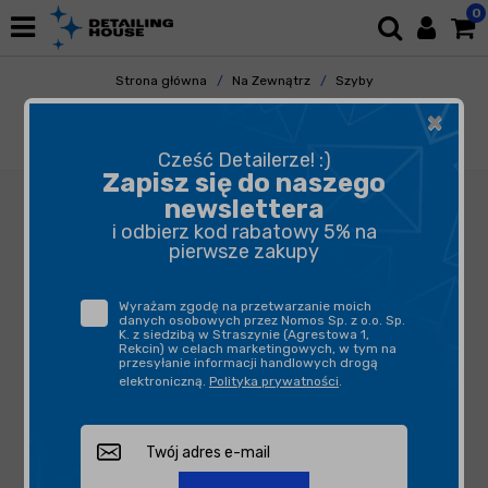
0
Strona główna
Na Zewnątrz
Szyby
Polerowanie Szyb
×
CarPro CeriGlass 500ml - pasta do
polerowania szkła
Cześć Detailerze! :)
Zapisz się do naszego
newslettera
i odbierz kod rabatowy 5% na
pierwsze zakupy
Wyrażam zgodę na przetwarzanie moich
danych osobowych przez Nomos Sp. z o.o. Sp.
K. z siedzibą w Straszynie (Agrestowa 1,
Rekcin) w celach marketingowych, w tym na
przesyłanie informacji handlowych drogą
elektroniczną.
Polityka prywatności
.