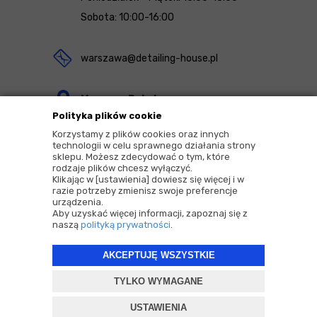
Sobota: 10:00-16:00
warszawa@detailing-house.pl
Magazyn Rekcin
Polityka plików cookie
Nomos Sp. z o.o. sp.k.
Korzystamy z plików cookies oraz innych
ul. Agrestowa 1
technologii w celu sprawnego działania strony
sklepu. Możesz zdecydować o tym, które
83-010 Rekcin
rodzaje plików chcesz wyłączyć.
Klikając w [ustawienia] dowiesz się więcej i w
razie potrzeby zmienisz swoje preferencje
urządzenia.
Aby uzyskać więcej informacji, zapoznaj się z
naszą
polityką prywatności
.
2026 © Copyrights by |
Detailing House
AKCEPTUJĘ WSZYSTKIE
Projekt i oprogramowanie sklepu:
ebexo
TYLKO WYMAGANE
USTAWIENIA