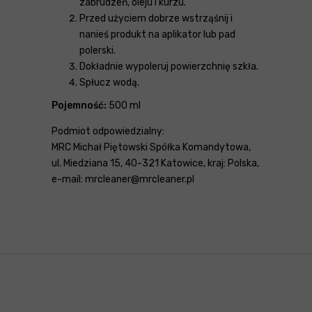
zabrudzeń, oleju i kurzu.
Przed użyciem dobrze wstrząśnij i
nanieś produkt na aplikator lub pad
polerski.
Dokładnie wypoleruj powierzchnię szkła.
Spłucz wodą.
Pojemność:
500 ml
Podmiot odpowiedzialny:
MRC Michał Piętowski Spółka Komandytowa,
ul. Miedziana 15, 40-321 Katowice, kraj: Polska,
e-mail: mrcleaner@mrcleaner.pl