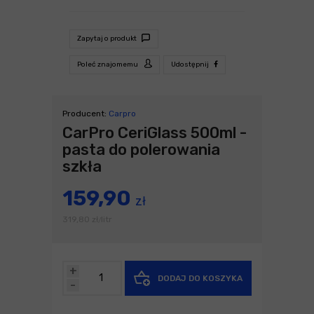
Zapytaj o produkt
Poleć znajomemu
Udostępnij
Producent:
Carpro
CarPro CeriGlass 500ml -
pasta do polerowania
szkła
159,90
zł
319,80
zł
litr
/
+
DODAJ DO KOSZYKA
-