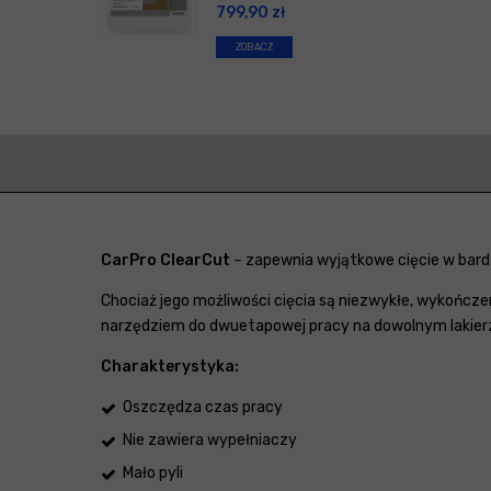
799,90
zł
ZOBACZ
CarPro ClearCut
– zapewnia wyjątkowe cięcie w bardzo
Chociaż jego możliwości cięcia są niezwykłe, wykończe
narzędziem do dwuetapowej pracy na dowolnym lakierze
Charakterystyka:
Oszczędza czas pracy
Nie zawiera wypełniaczy
Mało pyli