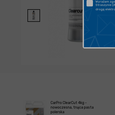
Wyrażam zgod
Straszynie (
drogą elektr
CarPro ClearCut 4kg -
nowoczesna, tnąca pasta
polerska