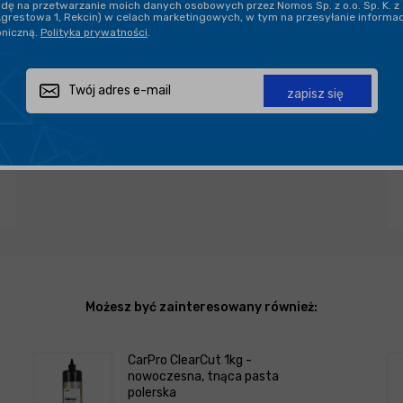
ę na przetwarzanie moich danych osobowych przez Nomos Sp. z o.o. Sp. K. z 
Agrestowa 1, Rekcin) w celach marketingowych, w tym na przesyłanie informa
oniczną.
Polityka prywatności
.
Zapytaj o produkt
Poleć znajomemu
Udostępnij
zapisz się
Możesz być zainteresowany również:
CarPro ClearCut 1kg -
nowoczesna, tnąca pasta
polerska