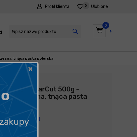
0
Profil klienta
Ulubione
0
I
PROMOCJE
zesna, tnąca pasta polerska
×
Producent:
Carpro
CarPro ClearCut 500g -
go
nowoczesna, tnąca pasta
polerska
159,90
zł
 zakupy
319,80
zł
kg
/