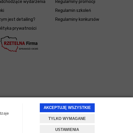
adchodzące wydarzenia
Regulaminy promocji
nki
Regulamin szkoleń
ym jest detailing?
Regulaminy konkursów
lityka prywatności
AKCEPTUJĘ WSZYSTKIE
dzaje
TYLKO WYMAGANE
Projekt i oprogramowanie sklepu:
ebexo
USTAWIENIA