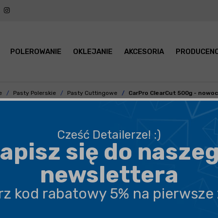
POLEROWANIE
OKLEJANIE
AKCESORIA
PRODUCENC
e
Pasty Polerskie
Pasty Cuttingowe
CarPro ClearCut 500g - nowoc
Cześć Detailerze! :)
apisz się do nasze
BEZPIECZNA WYSYŁKA
newslettera
DARMOWA DOSTAWA OD 199,90 ZŁ
erz kod rabatowy 5% na pierwsze
PROFESJONALNE DORADZTWO