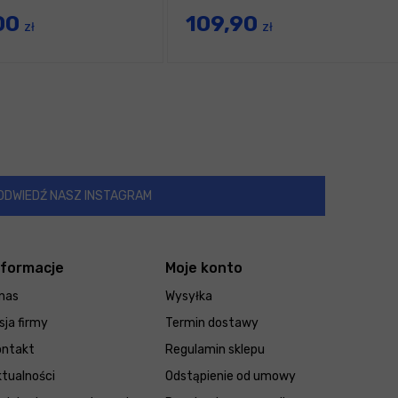
00
109,90
zł
zł
ODWIEDŹ NASZ INSTAGRAM
nformacje
Moje konto
nas
Wysyłka
sja firmy
Termin dostawy
ontakt
Regulamin sklepu
tualności
Odstąpienie od umowy