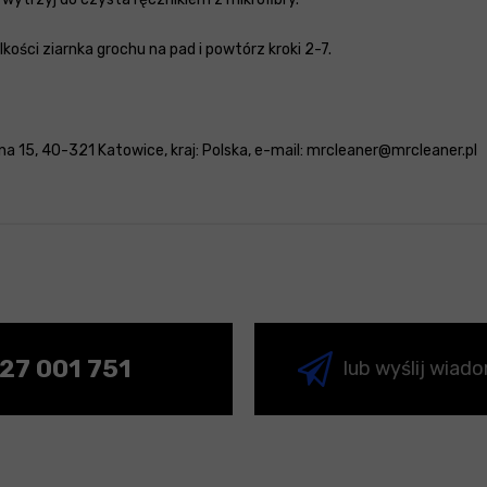
lkości ziarnka grochu na pad i powtórz kroki 2-7.
a 15, 40-321 Katowice, kraj: Polska, e-mail: mrcleaner@mrcleaner.pl
27 001 751
lub wyślij wiad