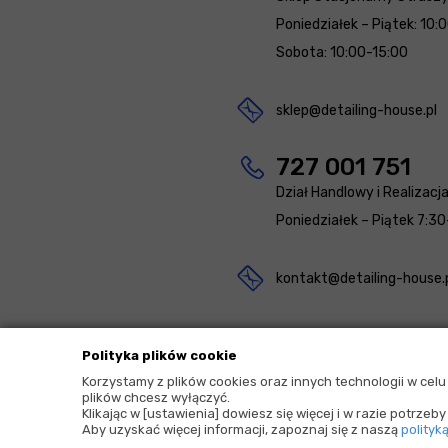
Poniedziałek – Piątek: 10:
Sobota: 10:00-15:00
sklep@detailing-house.pl
727 001 751
Dział Handlowy i Realizacj
Poniedziałek – Piątek 7:30
kontakt@detailing-house.
Polityka plików cookie
Korzystamy z plików cookies oraz innych technologii w cel
plików chcesz wyłączyć.
2026 © Copyrights by |
Detailing House
Klikając w [ustawienia] dowiesz się więcej i w razie potrze
Aby uzyskać więcej informacji, zapoznaj się z naszą
polityk