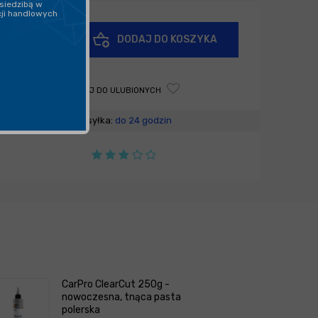
siedzibą w
cji handlowych
+
DODAJ DO KOSZYKA
-
DODAJ DO ULUBIONYCH
Wysyłka:
do 24 godzin
CarPro ClearCut 250g -
nowoczesna, tnąca pasta
polerska