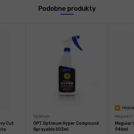
Podobne produkty
Optimum
Meguiar's
vy Cut
OPT Optimum Hyper Compound
Meguiar
sta
Sprayable 503ml
946ml