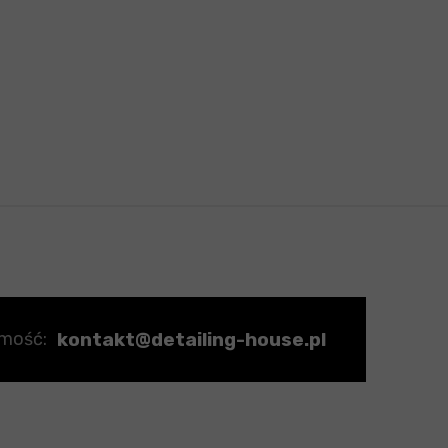
kontakt@detailing-house.pl
omość: