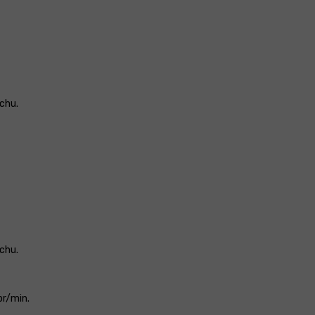
chu.
chu.
br/min.