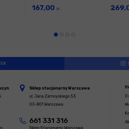
167,00
269,
zł
OOK
I
szyn
Sklep stacjonarny Warszawa
O 
5
ul. Jana Zamoyskiego 53
03-801 Warszawa
Mi
K
661 331 316
Ak
yn
Sklep Stacjonarny Warszawa