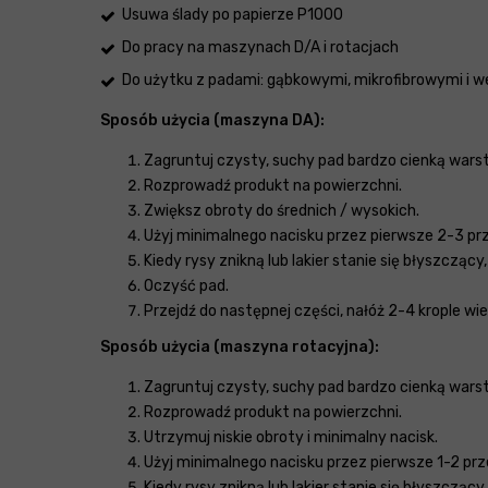
Usuwa ślady po papierze P1000
Do pracy na maszynach D/A i rotacjach
Do użytku z padami: gąbkowymi, mikrofibrowymi i w
Sposób użycia (maszyna DA):
Zagruntuj czysty, suchy pad bardzo cienką warst
Rozprowadź produkt na powierzchni.
Zwiększ obroty do średnich / wysokich.
Użyj minimalnego nacisku przez pierwsze 2-3 prze
Kiedy rysy znikną lub lakier stanie się błyszczący
Oczyść pad.
Przejdź do następnej części, nałóż 2-4 krople wie
Sposób użycia (maszyna rotacyjna):
Zagruntuj czysty, suchy pad bardzo cienką warst
Rozprowadź produkt na powierzchni.
Utrzymuj niskie obroty i minimalny nacisk.
Użyj minimalnego nacisku przez pierwsze 1-2 prz
Kiedy rysy znikną lub lakier stanie się błyszczący