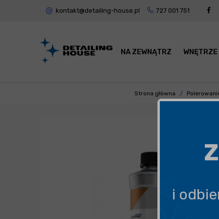
kontakt@detailing-house.pl
727 001 751
NA ZEWNĄTRZ
WNĘTRZE
Strona główna
Polerowani
Z
i odbi