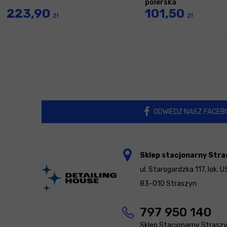
polerska
223,90
101,50
zł
zł
ODWIEDŹ NASZ FACEB
Sklep stacjonarny Stra
ul. Starogardzka 117, lok. U
83-010 Straszyn
797 950 140
Sklep Stacjonarny Strasz