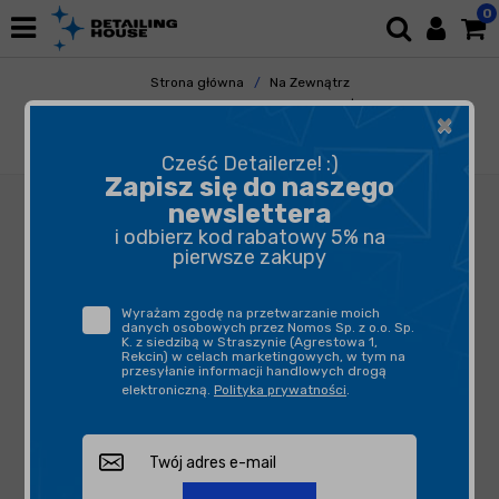
0
Strona główna
Na Zewnątrz
Przygotowanie Lakieru
Politury | Glaze
×
CarPro Essence Plus - nieścierna pasta
regeneracyjna dla powłoki kwarcowej 1l
Cześć Detailerze! :)
Zapisz się do naszego
newslettera
i odbierz kod rabatowy 5% na
pierwsze zakupy
Wyrażam zgodę na przetwarzanie moich
danych osobowych przez Nomos Sp. z o.o. Sp.
K. z siedzibą w Straszynie (Agrestowa 1,
Rekcin) w celach marketingowych, w tym na
przesyłanie informacji handlowych drogą
elektroniczną.
Polityka prywatności
.