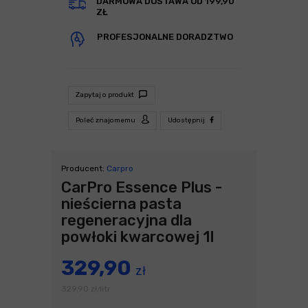
DARMOWA DOSTAWA OD 199,90
ZŁ
PROFESJONALNE DORADZTWO
Zapytaj o produkt
Poleć znajomemu
Udostępnij
Producent:
Carpro
CarPro Essence Plus -
nieścierna pasta
regeneracyjna dla
powłoki kwarcowej 1l
329,90
zł
329,90
zł
litr
/