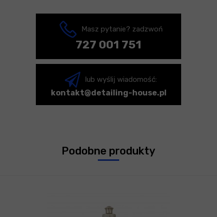
Masz pytanie? zadzwoń
727 001 751
lub wyślij wiadomość:
kontakt@detailing-house.pl
Podobne produkty