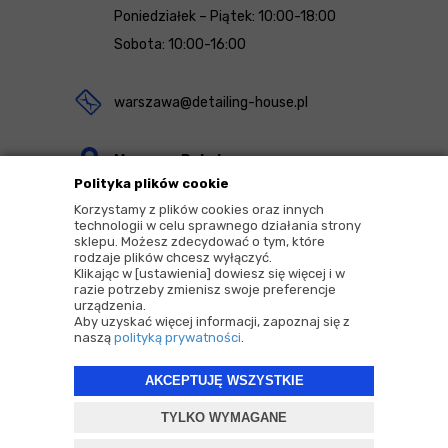
Poniedziałek – Piątek: 10:00-18:00
Sobota: 10:00-16:00
warszawa@detailing-house.pl
Magazyn Rekcin
Polityka plików cookie
Nomos Sp. z o.o. sp.k.
Korzystamy z plików cookies oraz innych
ul. Agrestowa 1
technologii w celu sprawnego działania strony
sklepu. Możesz zdecydować o tym, które
83-010 Rekcin
rodzaje plików chcesz wyłączyć.
Klikając w [ustawienia] dowiesz się więcej i w
razie potrzeby zmienisz swoje preferencje
urządzenia.
Aby uzyskać więcej informacji, zapoznaj się z
naszą
polityką prywatności
.
2026 © Copyrights by |
Detailing House
AKCEPTUJĘ WSZYSTKIE
Projekt i oprogramowanie sklepu:
ebexo
TYLKO WYMAGANE