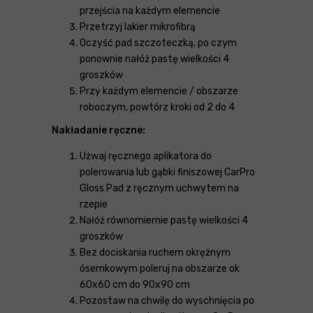
przejścia na każdym elemencie
Przetrzyj lakier mikrofibrą
Oczyść pad szczoteczką, po czym
ponownie nałóż pastę wielkości 4
groszków
Przy każdym elemencie / obszarze
roboczym, powtórz kroki od 2 do 4
Nakładanie ręczne:
Użwaj ręcznego aplikatora do
polerowania lub gąbki finiszowej CarPro
Gloss Pad z ręcznym uchwytem na
rzepie
Nałóż równomiernie pastę wielkości 4
groszków
Bez dociskania ruchem okrężnym
ósemkowym poleruj na obszarze ok
60x60 cm do 90x90 cm
Pozostaw na chwilę do wyschnięcia po