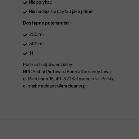
Nie połykać
Nie nadaje się użytku jako primer
Dostępne pojemności:
250 ml
500 ml
1 l
Podmiot odpowiedzialny:
MRC Michał Piętowski Spółka Komandytowa,
ul. Miedziana 15, 40-321 Katowice, kraj: Polska,
e-mail: mrcleaner@mrcleaner.pl