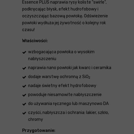
Essence PLUS naprawia rysy koliste "swirle",
podkręcając błysk, efekt hudrofobowy i
oczyszczając bazową powłokę. Odświeżenie
powłoki wydłuża jej żywotność o kolejny rok
czasu!
Właściwości:
wzbogacająca powłoka o wysokim
nabłyszczeniu
naprawia nano powłoki jak kwarc i ceramika
dodaje warstwę ochronną z SiO
2
nadaje świetny efekt hydrofobowy
powoduje niesamowite nabłyszczenie
do używania ręcznego lub maszynowo DA
czyści, nabłyszcza i ochrania: lakier, szkło,
chromy
Przygotowanie: