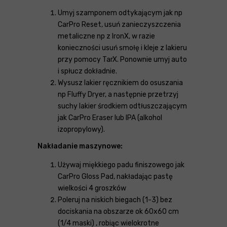
Umyj szamponem odtykającym jak np
CarPro Reset, usuń zanieczyszczenia
metaliczne np z IronX, w razie
konieczności usuń smołę i kleje z lakieru
przy pomocy TarX. Ponownie umyj auto
i spłucz dokładnie.
Wysusz lakier ręcznikiem do osuszania
np Fluffy Dryer, a następnie przetrzyj
suchy lakier środkiem odtłuszczającym
jak CarPro Eraser lub IPA (alkohol
izopropylowy).
Nakładanie maszynowe:
Używaj miękkiego padu finiszowego jak
CarPro Gloss Pad, nakładając pastę
wielkości 4 groszków
Poleruj na niskich biegach (1-3) bez
dociskania na obszarze ok 60x60 cm
(1/4 maski) , robiąc wielokrotne