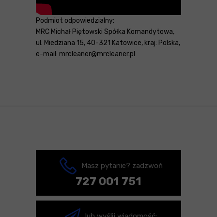
Podmiot odpowiedzialny:
MRC Michał Piętowski Spółka Komandytowa,
ul. Miedziana 15, 40-321 Katowice, kraj: Polska,
e-mail: mrcleaner@mrcleaner.pl
Masz pytanie? zadzwoń
727 001 751
lub wyślij wiadomość: