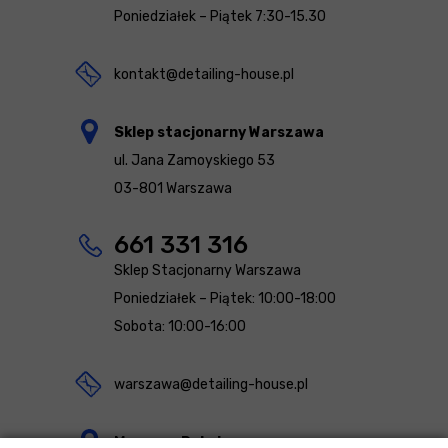
Poniedziałek – Piątek 7:30-15.30
kontakt@detailing-house.pl
Sklep stacjonarny Warszawa
ul. Jana Zamoyskiego 53
03-801 Warszawa
661 331 316
Sklep Stacjonarny Warszawa
Poniedziałek – Piątek: 10:00-18:00
Sobota: 10:00-16:00
warszawa@detailing-house.pl
Magazyn Rekcin