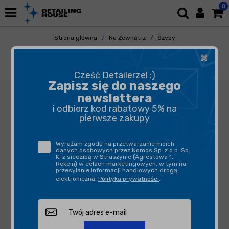
0
Strona główna
Na Zewnątrz
Szyby
Niewidzialna Wycieraczka
×
CarPro FlyBy Forte 15ml - zestaw niewidzialna
wycieraczka
Cześć Detailerze! :)
Zapisz się do naszego
newslettera
i odbierz kod rabatowy 5% na
pierwsze zakupy
Wyrażam zgodę na przetwarzanie moich
danych osobowych przez Nomos Sp. z o.o. Sp.
K. z siedzibą w Straszynie (Agrestowa 1,
Rekcin) w celach marketingowych, w tym na
przesyłanie informacji handlowych drogą
elektroniczną.
Polityka prywatności
.