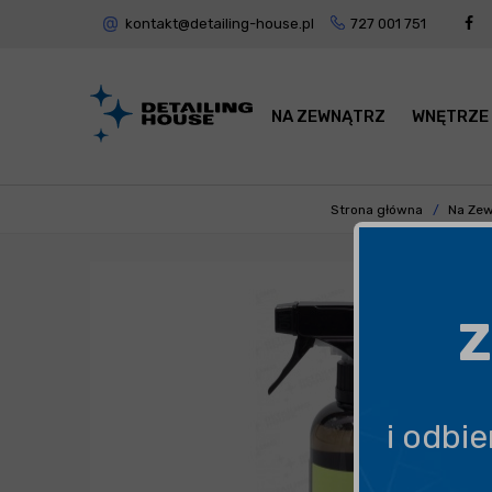
kontakt@detailing-house.pl
727 001 751
NA ZEWNĄTRZ
WNĘTRZE
Strona główna
Na Zew
Z
i odbi