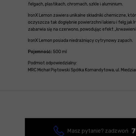
felgach, plastikach, chromach, szkle i aluminium.
IronX Lemon zawiera unikalne składniki chemiczne, któ
oczyszcza tak dogłębnie powierzchni lakieru i felg jak 
zabarwia się na czerwono, powodując efekt „krwawieni
IronX Lemon posiada niedrażniący cytrynowy zapach.
Pojemność:
500 ml
Podmiot odpowiedzialny:
MRC Michał Piętowski Spółka Komandytowa, ul. Miedzian
7
Masz pytanie? zadzwoń