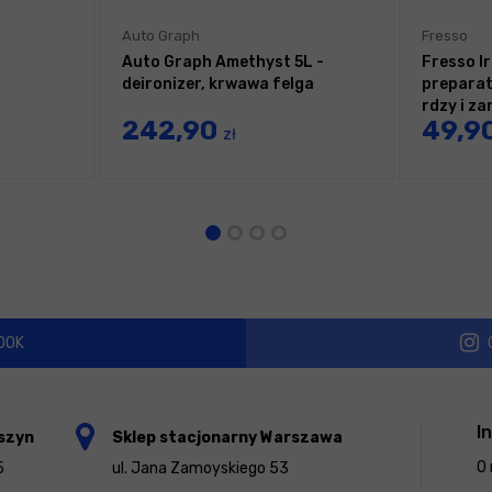
Auto Graph
Fresso
Auto Graph Amethyst 5L -
Fresso I
deironizer, krwawa felga
preparat
rdzy i z
242,90
49,9
metalicz
zł
OOK
I
szyn
Sklep stacjonarny Warszawa
O 
5
ul. Jana Zamoyskiego 53