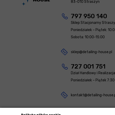
83-010 Straszyn
797 950 140
Sklep Stacjonarny Strasz
Poniedziałek – Piątek: 10:
Sobota: 10:00-15:00
sklep@detailing-house.pl
727 001 751
Dział Handlowy i Realizacj
Poniedziałek – Piątek 7:30
kontakt@detailing-house.
Polityka plików cookie