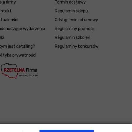
sja firmy
Termin dostawy
ontakt
Regulamin sklepu
tualności
Odstąpienie od umowy
adchodzące wydarzenia
Regulaminy promocji
nki
Regulamin szkoleń
ym jest detailing?
Regulaminy konkursów
lityka prywatności