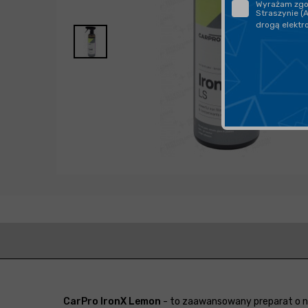
Wyrażam zgod
Straszynie (
drogą elektr
CarPro IronX Lemon
- to zaawansowany preparat o n