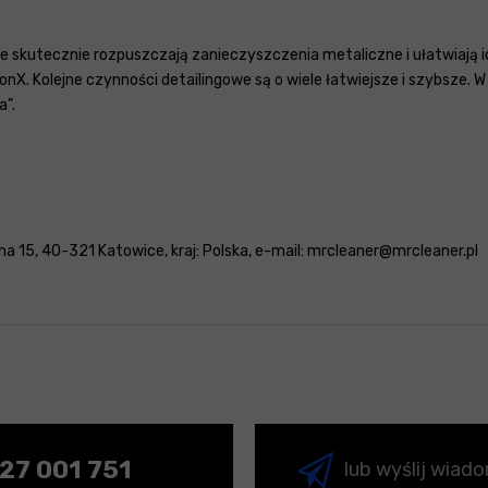
re skutecznie rozpuszczają zanieczyszczenia metaliczne i ułatwiają
IronX. Kolejne czynności detailingowe są o wiele łatwiejsze i szybsze
a”.
a 15, 40-321 Katowice, kraj: Polska, e-mail: mrcleaner@mrcleaner.pl
27 001 751
lub wyślij wiad