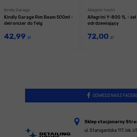
Kindly Garage
Allegrini Yacht
Kindly Garage Rim Beam 500ml -
Allegrini Y-800 1L - żel
deironizer do felg
odrdzewiający
42,99
72,00
zł
zł
ODWIEDŹ NASZ FACEB
Sklep stacjonarny Stra
ul. Starogardzka 117, lok. U