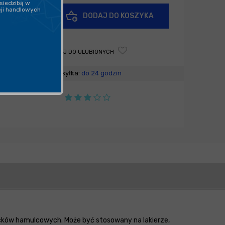
siedzibą w
cji handlowych
+
DODAJ DO KOSZYKA
-
DODAJ DO ULUBIONYCH
Wysyłka:
do 24 godzin
cków hamulcowych. Może być stosowany na lakierze,