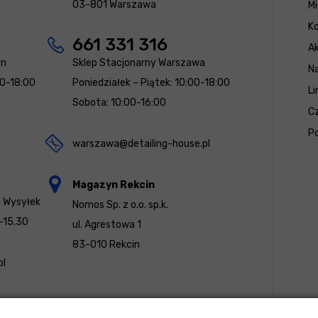
03-801 Warszawa
Mi
K
661 331 316
Ak
yn
Sklep Stacjonarny Warszawa
N
00-18:00
Poniedziałek – Piątek: 10:00-18:00
Li
Sobota: 10:00-16:00
Cz
Po
warszawa@detailing-house.pl
Magazyn Rekcin
a Wysyłek
Nomos Sp. z o.o. sp.k.
-15.30
ul. Agrestowa 1
83-010 Rekcin
pl