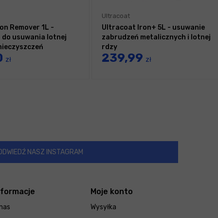
Ultracoat
ron Remover 1L -
Ultracoat Iron+ 5L - usuwanie
 do usuwania lotnej
zabrudzeń metalicznych i lotnej
anieczyszczeń
rdzy
0
239,99
nych
zł
zł
ODWIEDŹ NASZ INSTAGRAM
nformacje
Moje konto
nas
Wysyłka