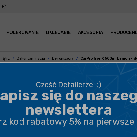
POLEROWANIE
OKLEJANIE
AKCESORIA
PRODUCENC
nątrz
Dekontaminacja
Deironizacja
CarPro IronX 500ml Lemon - d
Cześć Detailerze! :)
apisz się do nasze
BEZPIECZNA WYSYŁKA
newslettera
DARMOWA DOSTAWA OD 199,90 ZŁ
erz kod rabatowy 5% na pierwsze
PROFESJONALNE DORADZTWO