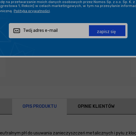
ę na przetwarzanie moich danych osobowych przez Nomos Sp. z o.o. Sp. K. z 
Agrestowa 1, Rekcin) w celach marketingowych, w tym na przesyłanie informa
oniczną.
Polityka prywatności
.
Zapytaj o produkt
Poleć znajomemu
Udostępnij
zapisz się
OPIS PRODUKTU
OPINIE KLIENTÓW
eutralnym pH do usuwania zanieczyszczeń metalicznych i pyłu z klo