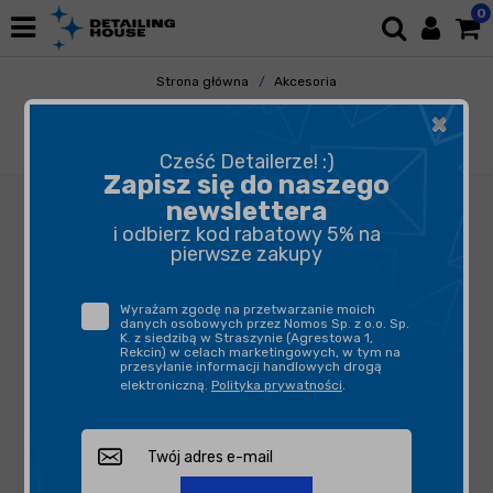
0
Strona główna
Akcesoria
Pozostałe Akcesoria
×
Bezpieczeństwo i Higiena Pracy
CarPro Knee Pad - mata do klęczenia
Cześć Detailerze! :)
Zapisz się do naszego
newslettera
i odbierz kod rabatowy 5% na
pierwsze zakupy
Wyrażam zgodę na przetwarzanie moich
danych osobowych przez Nomos Sp. z o.o. Sp.
K. z siedzibą w Straszynie (Agrestowa 1,
Rekcin) w celach marketingowych, w tym na
przesyłanie informacji handlowych drogą
elektroniczną.
Polityka prywatności
.