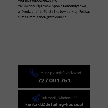
Podmiot odpowiedzialny:
MRC Michał Piętowski Spółka Komandytowa,
ul. Miedziana 15, 40-321 Katowice, kraj: Polska,
e-mail: mrcleaner@mrcleaner.pl
Masz pytanie? zadzwoń
727 001 751
lub wyślij wiadomość:
kontakt@detailing-house.pl