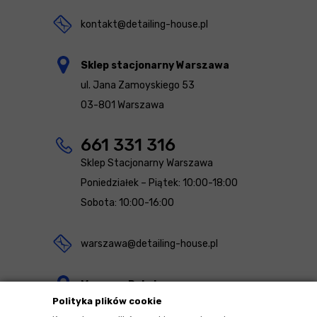
kontakt@detailing-house.pl
Sklep stacjonarny Warszawa
ul. Jana Zamoyskiego 53
03-801 Warszawa
661 331 316
Sklep Stacjonarny Warszawa
Poniedziałek – Piątek: 10:00-18:00
Sobota: 10:00-16:00
warszawa@detailing-house.pl
Magazyn Rekcin
Polityka plików cookie
Nomos Sp. z o.o. sp.k.