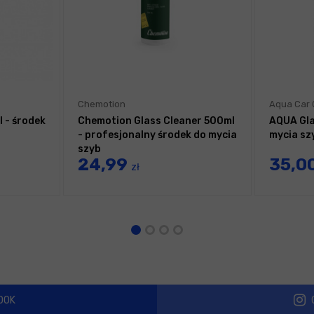
Chemotion
Aqua Car 
 - środek
Chemotion Glass Cleaner 500ml
AQUA Gla
- profesjonalny środek do mycia
mycia sz
szyb
24,99
35,0
zł
OOK