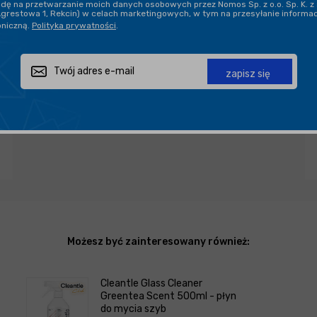
ę na przetwarzanie moich danych osobowych przez Nomos Sp. z o.o. Sp. K. z 
DARMOWA DOSTAWA OD 199,90 ZŁ
Agrestowa 1, Rekcin) w celach marketingowych, w tym na przesyłanie informa
oniczną.
Polityka prywatności
.
PROFESJONALNE DORADZTWO
zapisz się
Zapytaj o produkt
Poleć znajomemu
Udostępnij
Możesz być zainteresowany również:
Cleantle Glass Cleaner
Greentea Scent 500ml - płyn
do mycia szyb