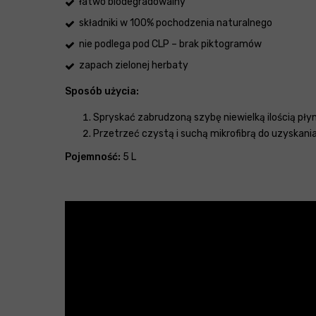
łatwo biodegradowalny
składniki w 100% pochodzenia naturalnego
nie podlega pod CLP – brak piktogramów
zapach zielonej herbaty
Sposób użycia:
Spryskać zabrudzoną szybę niewielką ilością płyn
Przetrzeć czystą i suchą mikrofibrą do uzyskania
Pojemność:
5 L