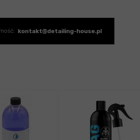
kontakt@detailing-house.pl
omość: