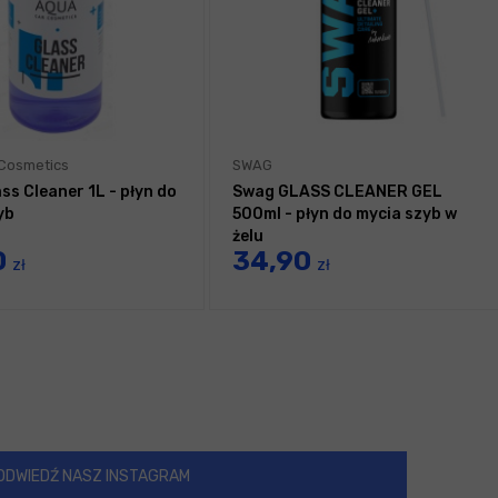
Cosmetics
SWAG
ss Cleaner 1L - płyn do
Swag GLASS CLEANER GEL
yb
500ml - płyn do mycia szyb w
żelu
0
34,90
zł
zł
ODWIEDŹ NASZ INSTAGRAM