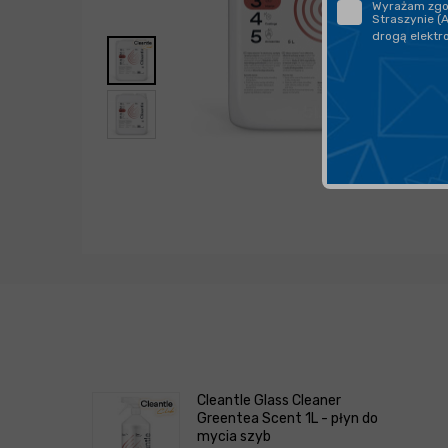
Wyrażam zgod
Straszynie (
drogą elektr
Cleantle Glass Cleaner
Greentea Scent 1L - płyn do
mycia szyb