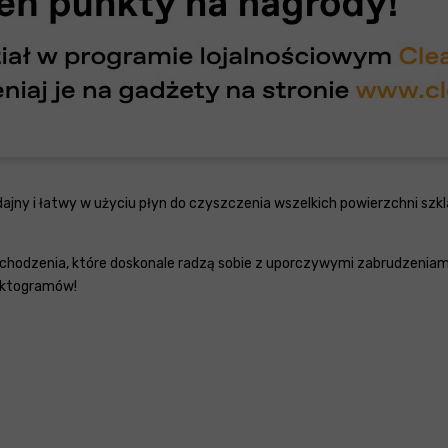
ajny i łatwy w użyciu płyn do czyszczenia wszelkich powierzchni szk
hodzenia, które doskonale radzą sobie z uporczywymi zabrudzeniami
piktogramów!