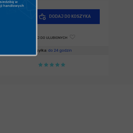
siedzibą w
cji handlowych
+
DODAJ DO KOSZYKA
-
DODAJ DO ULUBIONYCH
Wysyłka:
do 24 godzin