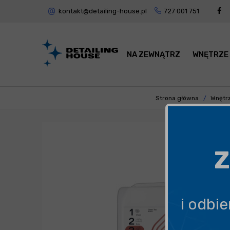
kontakt@detailing-house.pl
727 001 751
NA ZEWNĄTRZ
WNĘTRZE
Strona główna
Wnętrz
Z
i odbi