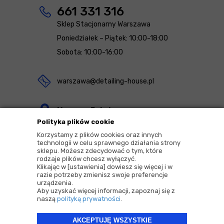
661 331 316
Sklep Stacjonarny Warszawa
Poniedziałek – Piątek: 10:00-18:00
Sobota: 10:00-16:00
warszawa@detailing-house.pl
Magazyn Rekcin
Polityka plików cookie
Nomos Sp. z o.o. sp.k.
Korzystamy z plików cookies oraz innych
ul. Agrestowa 1
technologii w celu sprawnego działania strony
sklepu. Możesz zdecydować o tym, które
83-010 Rekcin
rodzaje plików chcesz wyłączyć.
Klikając w [ustawienia] dowiesz się więcej i w
razie potrzeby zmienisz swoje preferencje
urządzenia.
Aby uzyskać więcej informacji, zapoznaj się z
naszą
polityką prywatności
.
2026 © Copyrights by |
Detailing House
AKCEPTUJĘ WSZYSTKIE