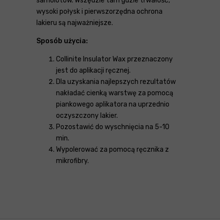
samolotów. Wszędzie tam gdzie trwałość,
wysoki połysk i pierwszorzędna ochrona
lakieru są najważniejsze.
Sposób użycia:
Collinite Insulator Wax przeznaczony
jest do aplikacji ręcznej.
Dla uzyskania najlepszych rezultatów
nakładać cienką warstwę za pomocą
piankowego aplikatora na uprzednio
oczyszczony lakier.
Pozostawić do wyschnięcia na 5-10
min.
Wypolerować za pomocą ręcznika z
mikrofibry.