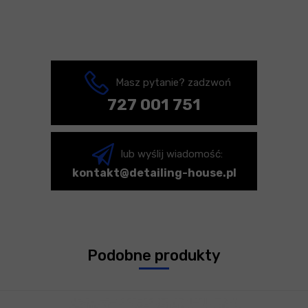
Masz pytanie? zadzwoń
727 001 751
lub wyślij wiadomość:
kontakt@detailing-house.pl
Podobne produkty