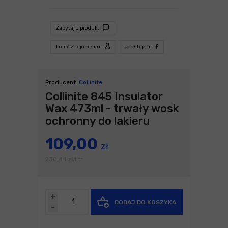
Zapytaj o produkt
Poleć znajomemu
Udostępnij
Producent:
Collinite
Collinite 845 Insulator
Wax 473ml - trwały wosk
ochronny do lakieru
109,00
zł
230,44
zł
litr
/
+
DODAJ DO KOSZYKA
-