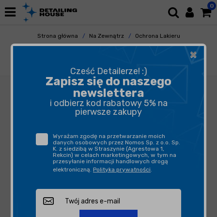
0
Strona główna
Na Zewnątrz
Ochrona Lakieru
Woski
×
Collinite 845 Insulator Wax 473ml - trwały
wosk ochronny do lakieru
Cześć Detailerze! :)
Zapisz się do naszego
newslettera
i odbierz kod rabatowy 5% na
pierwsze zakupy
Wyrażam zgodę na przetwarzanie moich
danych osobowych przez Nomos Sp. z o.o. Sp.
K. z siedzibą w Straszynie (Agrestowa 1,
Rekcin) w celach marketingowych, w tym na
przesyłanie informacji handlowych drogą
elektroniczną.
Polityka prywatności
.