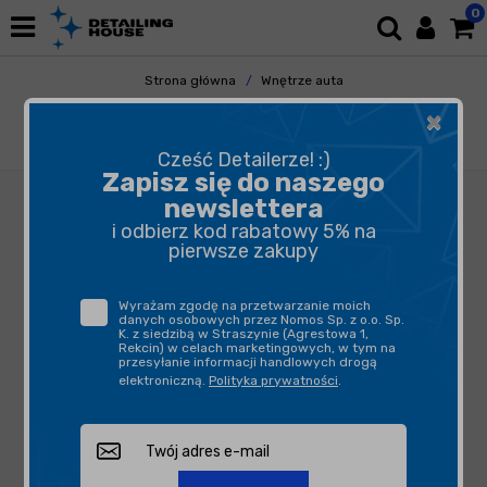
0
Strona główna
Wnętrze auta
Tapicerka Skórzana
Ochrona Skóry
×
Colourlock Leder Versiegelung 1L - utrwalacz
do skór
Cześć Detailerze! :)
Zapisz się do naszego
newslettera
i odbierz kod rabatowy 5% na
pierwsze zakupy
Wyrażam zgodę na przetwarzanie moich
danych osobowych przez Nomos Sp. z o.o. Sp.
K. z siedzibą w Straszynie (Agrestowa 1,
Rekcin) w celach marketingowych, w tym na
przesyłanie informacji handlowych drogą
elektroniczną.
Polityka prywatności
.