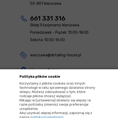
03-801 Warszawa
661 331 316
Sklep Stacjonarny Warszawa
Poniedziałek – Piątek: 10:00-18:00
Sobota: 10:00-16:00
warszawa@detailing-house.pl
Magazyn Rekcin
Polityka plików cookie
Nomos Sp. z o.o. sp.k.
Korzystamy z plików cookies oraz innych
ul. Agrestowa 1
technologii w celu sprawnego działania strony
sklepu. Możesz zdecydować o tym, które
83-010 Rekcin
rodzaje plików chcesz wyłączyć.
Klikając w [ustawienia] dowiesz się więcej i w
razie potrzeby zmienisz swoje preferencje
urządzenia.
Aby uzyskać więcej informacji, zapoznaj się z
naszą
polityką prywatności
.