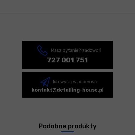
Masz pytanie? zadzwoń
727 001 751
lub wyślij wiadomość:
kontakt@detailing-house.pl
Podobne produkty