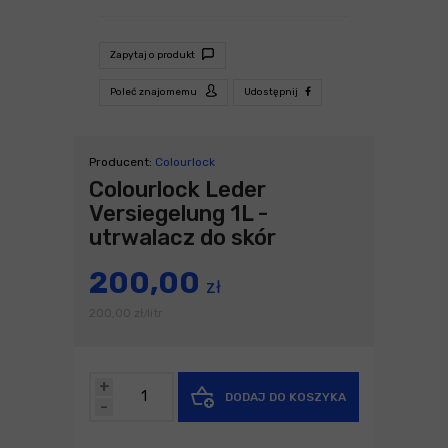
Zapytaj o produkt
Poleć znajomemu
Udostępnij
Producent:
Colourlock
Colourlock Leder
Versiegelung 1L -
utrwalacz do skór
200,00
zł
200,00
zł
litr
/
+
DODAJ DO KOSZYKA
-