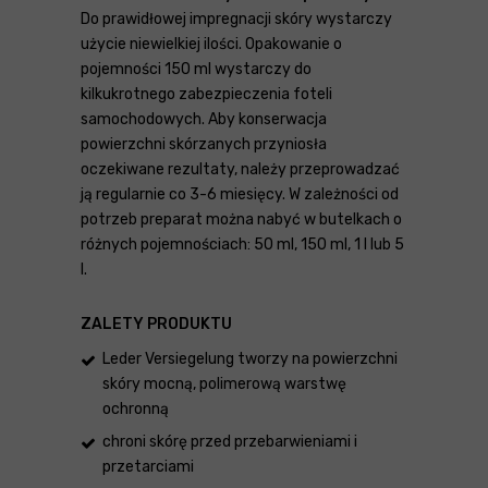
Do prawidłowej impregnacji skóry wystarczy
użycie niewielkiej ilości. Opakowanie o
pojemności 150 ml wystarczy do
kilkukrotnego zabezpieczenia foteli
samochodowych. Aby konserwacja
powierzchni skórzanych przyniosła
oczekiwane rezultaty, należy przeprowadzać
ją regularnie co 3-6 miesięcy. W zależności od
potrzeb preparat można nabyć w butelkach o
różnych pojemnościach: 50 ml, 150 ml, 1 l lub 5
l.
ZALETY PRODUKTU
Leder Versiegelung tworzy na powierzchni
skóry mocną, polimerową warstwę
ochronną
chroni skórę przed przebarwieniami i
przetarciami