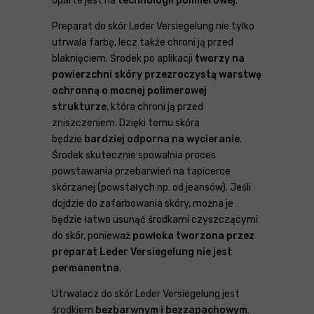
oparte jest na
technologii polimerowej
.
Preparat do skór Leder Versiegelung nie tylko
utrwala farbę, lecz także chroni ją przed
blaknięciem. Środek po aplikacji
tworzy na
powierzchni skóry przezroczystą warstwę
ochronną o mocnej polimerowej
strukturze
, która chroni ją przed
zniszczeniem. Dzięki temu skóra
będzie
bardziej odporna na wycieranie
.
Środek skutecznie spowalnia proces
powstawania przebarwień na tapicerce
skórzanej (powstałych np. od jeansów). Jeśli
dojdzie do zafarbowania skóry, można je
będzie łatwo usunąć środkami czyszczącymi
do skór, ponieważ
powłoka tworzona przez
preparat Leder Versiegelung nie jest
permanentna
.
Utrwalacz do skór Leder Versiegelung jest
środkiem
bezbarwnym i bezzapachowym
.